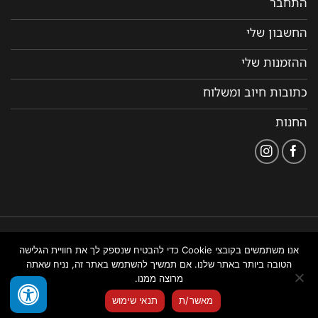
התחבר
החשבון שלי
ההזמנות שלי
כתובות חיוב ומשלוח
החנות
הצהרת
תקנון ותנאי שימוש
נבנה ומנוהל על ידי WEMANAGE
אנו משתמשים בקובצי Cookie כדי להבטיח שנספק לך את חוויית הגלישה
נגישות
באתר
ניהול אתרים
הטובה ביותר באתר שלנו. אם תמשיך להשתמש באתר זה, נניח שאתה
מרוצה ממנו.
צור איתנו קשר
מאשר/ת
תנאי שימוש