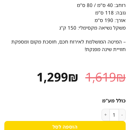
רוחב: 40 ס"מ / 80 ס"מ
גובה: 118 ס"מ
אורך: 190 ס"מ
משקל נשיאה מקסימלי: 150 ק"ג
– המיטה המושלמת לאירוח חכם, חוסכת מקום ומספקת
חוויית שינה מפנקת!
המחיר
המחיר
1,299
₪
1,619
₪
המקורי
הנוכחי
היה:
הוא:
כולל מע"מ
1,299₪.
1,619₪.
כמות של מיטה מתקפלת חזקה במיוחד דגם לוקס מבית Twins Design
הוספה לסל