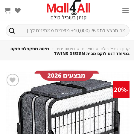
Sk
conte
חיפוש
עבור:
קניון בשביל כולם
»
מוצרים
»
מיטות יחיד
»
מיטה מתקפלת חזקה
במיוחד דגם לוקס מבית TWINS DESIGN
-20%
שמור
מוצר
במועדפים