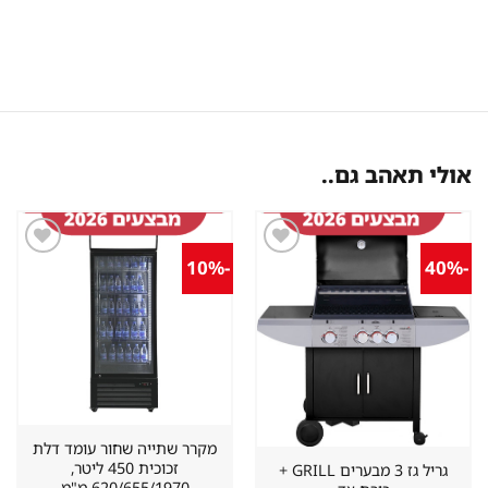
אולי תאהב גם..
-10%
-40%
שמור
שמור
מוצר
מוצר
במועדפים
במועדפים
מקרר שתייה שחור עומד דלת
זכוכית 450 ליטר,
גריל גז 3 מבערים GRILL +
620/655/1970 מ"מ