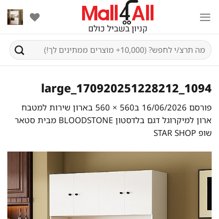
Ski
t
conten
חיפוש
עבור:
1094_170920251228212_large
פורסם
16/06/2026
ב
560 × 560
ב
ארון שירות למטבח
ארון למיקרוגל דגם בלדסטון BLOODSTONE מבית סטאר
שופ STAR SHOP