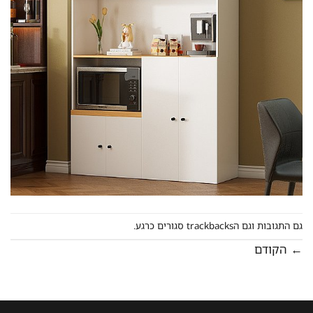
גם התגובות וגם הtrackbacks סגורים כרגע.
←
הקודם