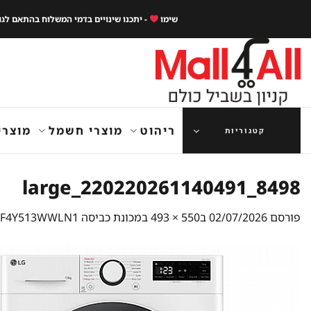
Ski
שימו
- יתכנו שינויים בדמי המשלוח בהתאם לג
t
conten
ריהוט
מוצרי חשמל
מוצרי
קטגוריות
8498_220220261140491_large
פורסם
02/07/2026
ב
550 × 493
ב
מכונת כביסה F4Y513WWLN1 אל גי ‏13 ‏ק"ג בהנעה ישירה 1,400 סל"ד | TURBO WASH