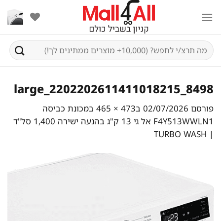
Ski
t
conten
חיפוש
עבור:
8498_2202202611411018215_large
פורסם
02/07/2026
ב
473 × 465
ב
מכונת כביסה
F4Y513WWLN1 אל גי ‏13 ‏ק"ג בהנעה ישירה 1,400 סל"ד
| TURBO WASH