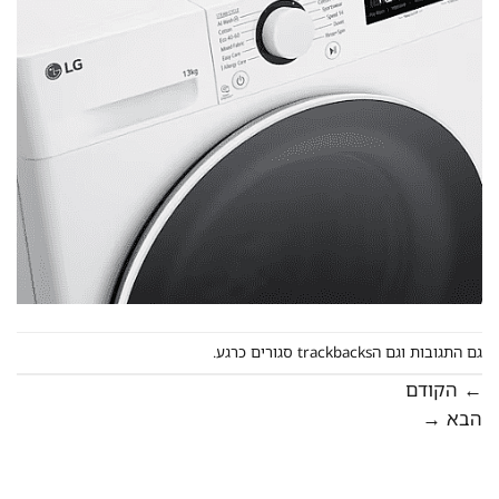
גם התגובות וגם הtrackbacks סגורים כרגע.
←
הקודם
הבא
→