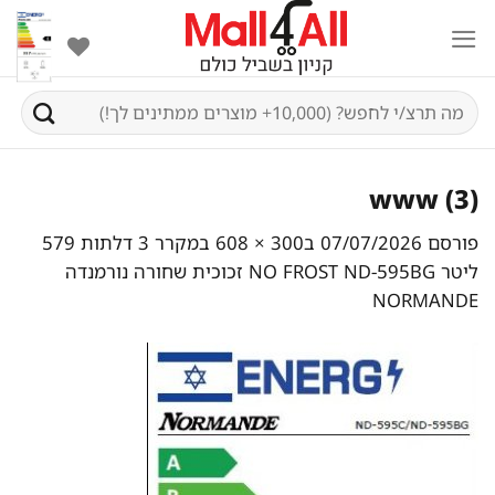
Ski
t
conten
חיפוש
עבור:
www (3)
פורסם
07/07/2026
ב
300 × 608
ב
מקרר 3 דלתות 579
ליטר NO FROST ND-595BG זכוכית שחורה נורמנדה
NORMANDE