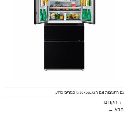
גם התגובות וגם הtrackbacks סגורים כרגע.
←
הקודם
הבא
→