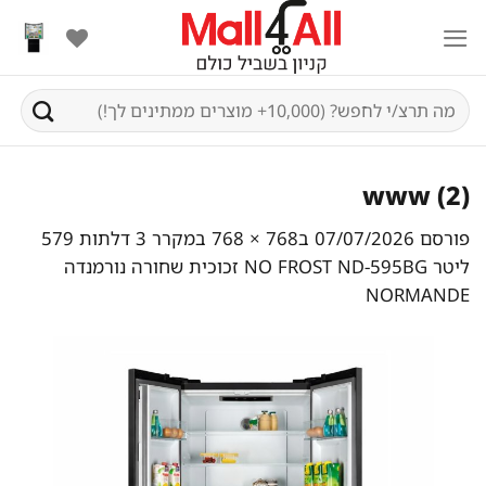
Ski
t
conten
חיפוש
עבור:
www (2)
פורסם
07/07/2026
ב
768 × 768
ב
מקרר 3 דלתות 579
ליטר NO FROST ND-595BG זכוכית שחורה נורמנדה
NORMANDE