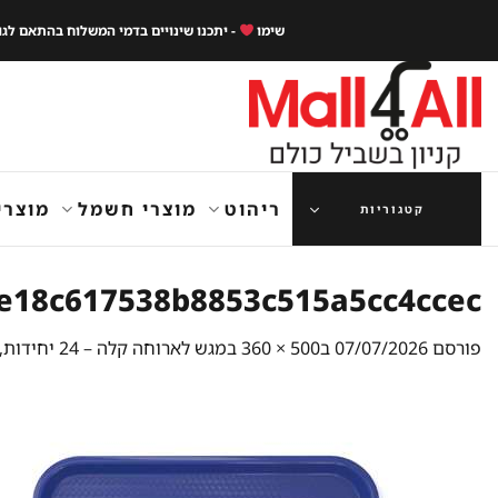
Ski
שימו
- יתכנו שינויים בדמי המשלוח בהתאם לג
t
conten
ריהוט
מוצרי חשמל
מוצרי
קטגוריות
e18c617538b8853c515a5cc4ccec
פורסם
07/07/2026
ב
500 × 360
ב
מגש לארוחה קלה – 24 יחידות, 40×30 ס"מ