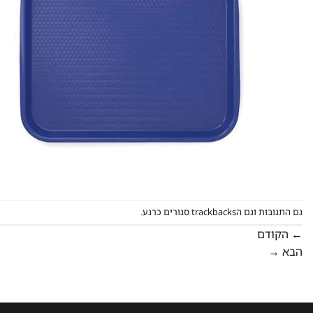
גם התגובות וגם הtrackbacks סגורים כרגע.
←
הקודם
הבא
→