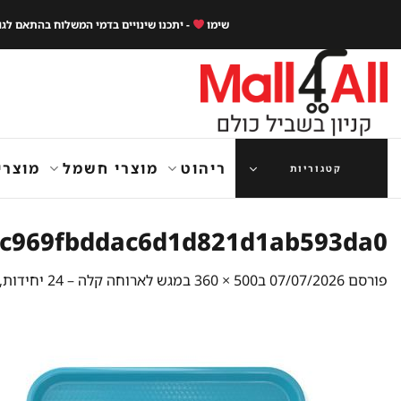
Ski
שימו
- יתכנו שינויים בדמי המשלוח בהתאם לג
t
conten
ריהוט
מוצרי חשמל
מוצרי
קטגוריות
fc969fbddac6d1d821d1ab593da0
פורסם
07/07/2026
ב
500 × 360
ב
מגש לארוחה קלה – 24 יחידות, 40×30 ס"מ