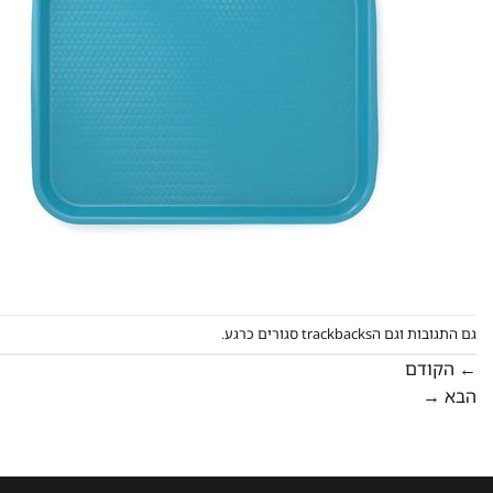
גם התגובות וגם הtrackbacks סגורים כרגע.
←
הקודם
הבא
→