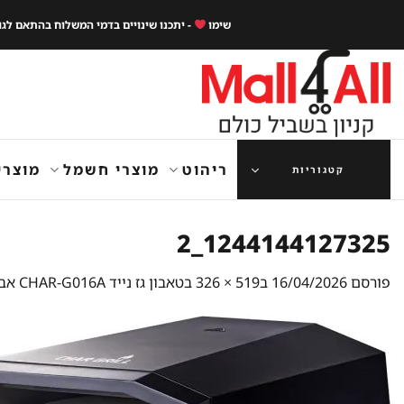
Ski
שימו
- יתכנו שינויים בדמי המשלוח בהתאם לג
t
conten
ריהוט
מוצרי חשמל
מוצרי
קטגוריות
1244144127325_2
פורסם
16/04/2026
ב
519 × 326
ב
טאבון גז נייד CHAR-G016A אבן עגולה מסתובב Char gril