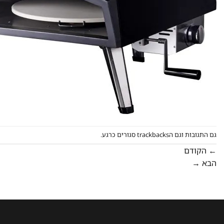
גם התגובות וגם הtrackbacks סגורים כרגע.
←
הקודם
הבא
→