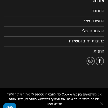
אודות
התחבר
החשבון שלי
ההזמנות שלי
כתובות חיוב ומשלוח
החנות
הצהרת
תקנון ותנאי שימוש
נבנה ומנוהל על ידי WEMANAGE
אנו משתמשים בקובצי Cookie כדי להבטיח שנספק לך את חוויית הגלישה
נגישות
באתר
ניהול אתרים
הטובה ביותר באתר שלנו. אם תמשיך להשתמש באתר זה, נניח שאתה
מרוצה ממנו.
צור איתנו קשר