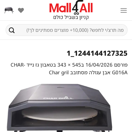
Ski
t
conten
חיפוש
עבור:
1244144127325_1
פורסם
16/04/2026
ב
545 × 343
ב
טאבון גז נייד CHAR-
G016A אבן עגולה מסתובב Char gril