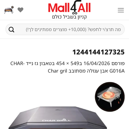
Ski
t
conten
חיפוש
עבור:
1244144127325
פורסם
16/04/2026
ב
549 × 454
ב
טאבון גז נייד CHAR-
G016A אבן עגולה מסתובב Char gril