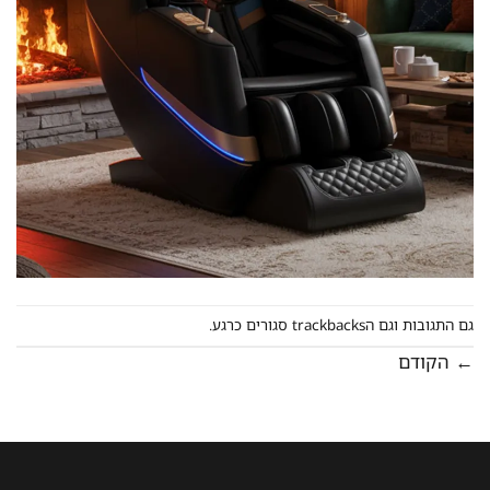
גם התגובות וגם הtrackbacks סגורים כרגע.
←
הקודם