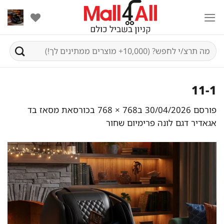
Ski
t
conten
חיפוש
עבור:
11-1
פורסם
30/04/2026
ב
768 × 768
ב
כורסאת מסאז בד
אגאדיר דגם לונה פרימיום שחור