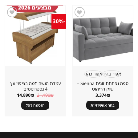
-30%
שמור
שמור
מוצר
מוצר
במועדפים
במועדפים
אפור בהיר
אפור כהה
ספה נפתחת זוגית Sienna –
עמדת הגשה חמה בציפוי עץ
שוק הריהוט
4 גסטרונומים
המחיר
המחיר
14,890
₪
21,190
₪
3,374
₪
המקורי
הנוכחי
היה:
הוא:
בחר אפשרויות
הוספה לסל
14,890₪.
21,190₪.
למוצר
זה
יש
מספר