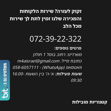
סוגים.
ניתן
זקוק לעזרה? שירות הלקוחות
לבחור
והמכירה שלנו זמין לתת לך שירות
את
האפשרויות
מכל הלב
בעמוד
המוצר
072-39-22-322
פרטים נוספים:
משרדינו: רחוב בוסל 1 חולון
כתובת מייל: m4aisrael@gmail.com
וואטסאפ (WhatsApp) - 058-6057111
שעות פעילות:
א'-ה' בין השעות 16:00-
09:30
קטגוריות מובילות