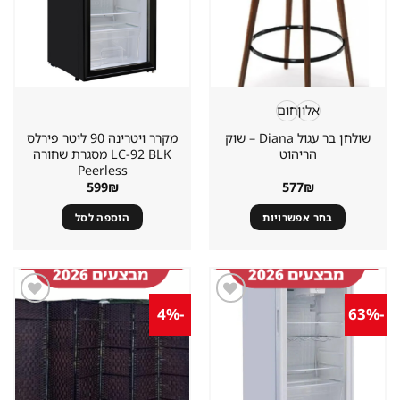
אלון
חום
שולחן בר עגול Diana – שוק
מקרר ויטרינה 90 ליטר פירלס
הריהוט
LC-92 BLK מסגרת שחורה
Peerless
599
₪
577
₪
בחר אפשרויות
הוספה לסל
למוצר
זה
יש
מספר
-4%
-63%
סוגים.
שמור
שמור
מוצר
מוצר
ניתן
במועדפים
במועדפים
לבחור
את
האפשרויות