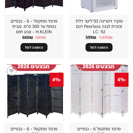
בעמוד
המוצר
מקרר ויטרינה 93 ליטר דלת
פרגוד מתקפל – 6 – כנפיים
זכוכית לבנה Peerless דגם
נפתח עד 300 ס"מ. מבית
LC- 92
H.KLEIN‏ – צבע חום
המחיר
המחיר
המחיר
המחיר
660
₪
689
₪
599
₪
1,599
₪
המקורי
הנוכחי
המקורי
הנוכחי
היה:
הוא:
היה:
הוא:
הוספה לסל
הוספה לסל
660₪.
689₪.
599₪.
1,599₪.
-4%
-4%
שמור
שמור
מוצר
מוצר
במועדפים
במועדפים
פרגוד מתקפל 6 – כנפיים
פרגוד מתקפל – 6 – כנפיים