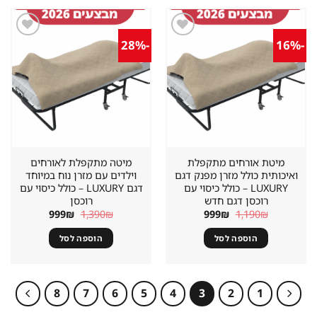
-28%
-16%
שמור
שמור
מוצר
מוצר
במועדפים
במועדפים
מיטת אורחים מתקפלת
מיטה מתקפלת לאורחים
ואיכותית כולל מזרן מפנק דגם
וילדים עם מזרן נוח במיוחד
LUXURY – כולל כיסוי עם
דגם LUXURY – כולל כיסוי עם
רוכסן דגם חדש
רוכסן
המחיר
המחיר
המחיר
המחיר
999
₪
1,390
₪
999
₪
1,190
₪
המקורי
הנוכחי
המקורי
הנוכחי
היה:
הוא:
היה:
הוא:
הוספה לסל
הוספה לסל
999₪.
1,390₪.
999₪.
1,190₪.
8
7
6
5
4
3
2
1