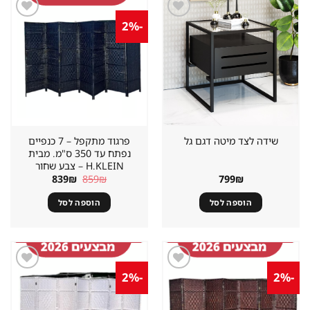
-2%
שמור
שמור
מוצר
מוצר
במועדפים
במועדפים
פרגוד מתקפל – 7 כנפיים
שידה לצד מיטה דגם גל
נפתח עד 350 ס"מ. מבית
H.KLEIN‏ – צבע שחור
המחיר
המחיר
839
₪
859
₪
799
₪
המקורי
הנוכחי
היה:
הוא:
הוספה לסל
הוספה לסל
839₪.
859₪.
-2%
-2%
שמור
שמור
מוצר
מוצר
במועדפים
במועדפים