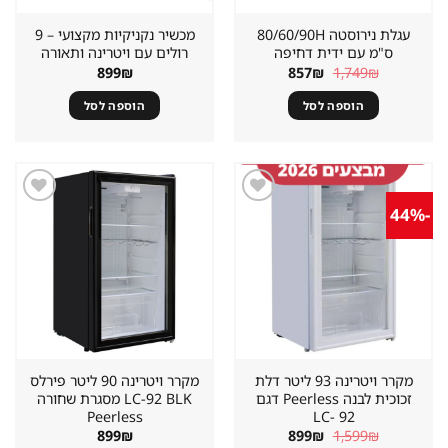
עגלת נירוסטה 80/60/90H
מכשיר נקניקיות מקצועי – 9
ס"מ עם ידית דחיפה
רולים עם ויטרינה ותאורה
המחיר
המחיר
899
₪
857
₪
1,749
₪
המקורי
הנוכחי
היה:
הוא:
הוספה לסל
הוספה לסל
857₪.
1,749₪.
-44%
שמור
שמור
מוצר
מוצר
במועדפים
במועדפים
מקרר ויטרינה 93 ליטר דלת
מקרר ויטרינה 90 ליטר פירלס
זכוכית לבנה Peerless דגם
LC-92 BLK מסגרת שחורה
Peerless
LC- 92
המחיר
המחיר
899
₪
899
₪
1,599
₪