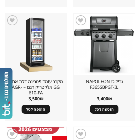
שמור
שמור
מוצר
מוצר
במועדפים
במועדפים
גריל גז ⁦NAPOLEON
מקרר עומד ויטרינה דלת אחת
F365SBPGT-IL⁩
GG אלקטריק דגם – AGR-
610-FA
3,500
₪
3,400
₪
הוספה לסל
הוספה לסל