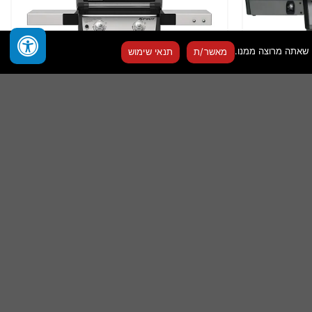
מאשר/ת
תנאי שימוש
גריל גז ⁦WEBER Spirit EP-215⁩
3,090
₪
הוספה לסל
שמור
שמור
מוצר
מוצר