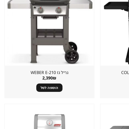
במועדפים
במועדפים
גריל גז ⁦WEBER E-210⁩
2,390
₪
הוספה לסל
שמור
שמור
מוצר
מוצר
במועדפים
במועדפים