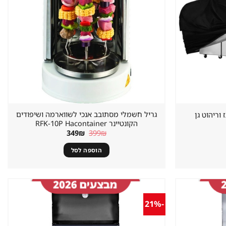
גריל חשמלי מסתובב אנכי לשווארמה ושיפודים
 וריהוט גן
הקונטיינר RFK-10P Hacontainer
המחיר
המחיר
349
₪
399
₪
המקורי
הנוכחי
היה:
הוא:
הוספה לסל
349₪.
399₪.
-21%
שמור
שמור
מוצר
מוצר
במועדפים
במועדפים