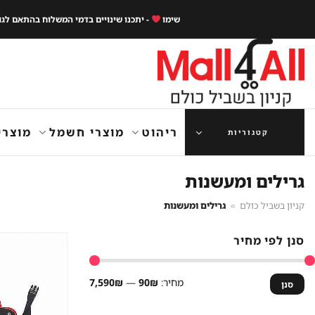
Ski
שימו
- יתכנו שינויים בדמי המשלוח בהתאם לג
t
conten
ריהוט
מוצרי חשמל
מוצרי
קטגוריות
גרילים ומעשנות
קניון בשביל כולם
»
גרילים ומעשנות
סנן לפי מחיר
מחיר
מחיר
מחיר:
90₪
—
7,590₪
סנן
מינימלי
מקסימלי