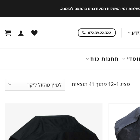
 להשלמת דמי המשלוח המעודכנים בהתאם להזמנה.
דע
072-39-22-322
וסדי
תחנות כוח
ממוין
מציג 1–12 מתוך 41 תוצאות
לפי
מחיר:
מהזול
ליקר
שמור
שמור
מוצר
מוצר
במועדפים
במועדפים