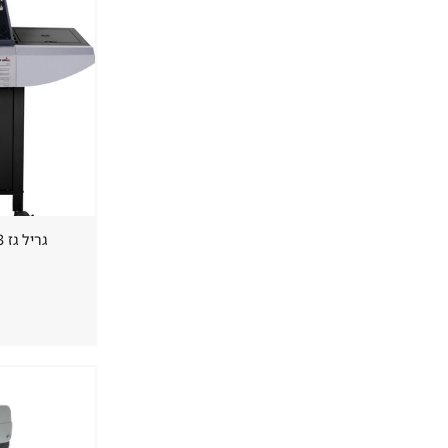
גריל גז 3 מבערים GRILL + כירת צד