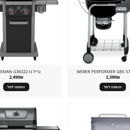
גריל גז ⁦COLEMAN G36322⁩
2,490
₪
2,390
₪
הוספה לסל
הוספה לסל
שמור
מוצר
במועדפים