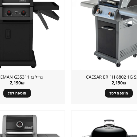
במועדפים
גריל גז ⁦COLEMAN G35311⁩
2,190
₪
2,190
₪
הוספה לסל
הוספה לסל
שמור
מוצר
במועדפים