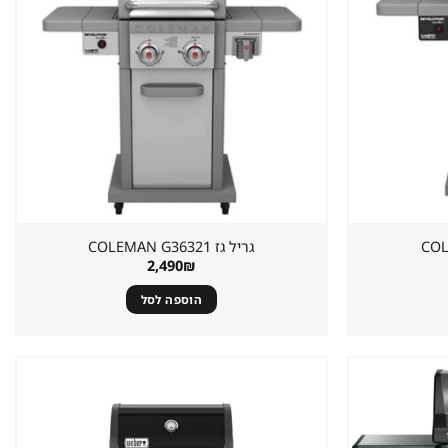
גריל גז ⁦COLEMAN G36321⁩
2,490
₪
הוספה לסל
שמור
שמור
מוצר
מוצר
במועדפים
במועדפים