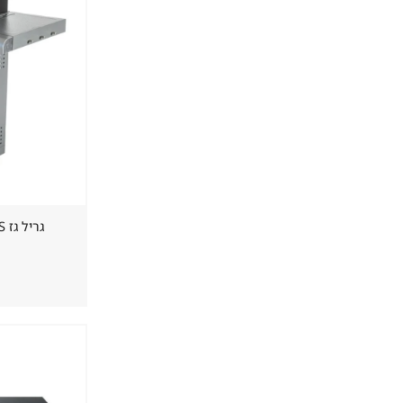
גריל גז ⁦CAESAR ER 1H 8802 1G SS⁩