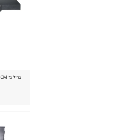
גריל גז ⁦WEBER PERFORMER GBS 57CM⁩