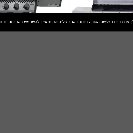
גריל גז 6 מבערים Char Grill + כירת צד KYQ-
גריל גז ⁦NAPOLEON F365PGT-IL⁩
6S נירוסטה
3,000
₪
2,799
₪
הוספה לסל
הוספה לסל
שמור
מוצר