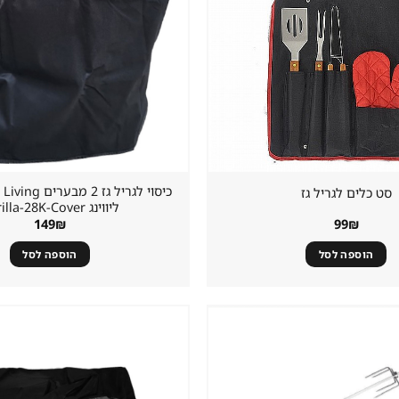
סט כלים לגריל גז
ליווינג Parilla-28K-Cover
149
₪
99
₪
הוספה לסל
הוספה לסל
שמור
מוצר
במועדפים