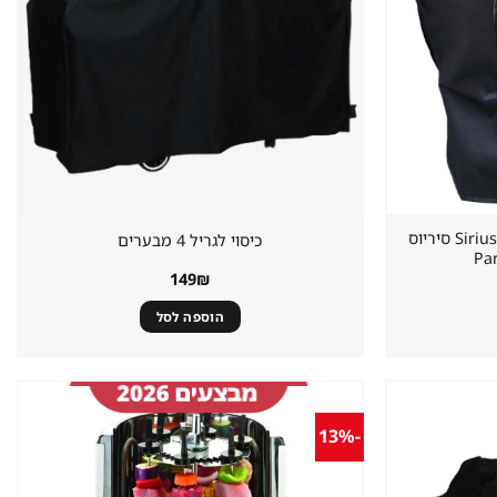
כיסוי לגריל גז 2 מבערים Sirius Living סיריוס
כיסוי לגריל 4 מבערים
149
₪
הוספה לסל
-13%
שמור
שמור
מוצר
מוצר
במועדפים
במועדפים