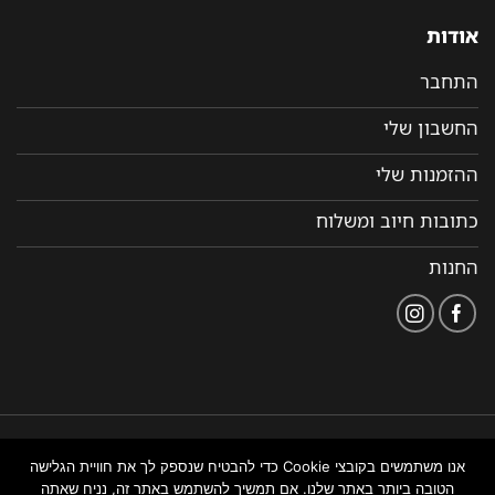
אודות
התחבר
החשבון שלי
ההזמנות שלי
כתובות חיוב ומשלוח
החנות
הצהרת
תקנון ותנאי שימוש
נבנה ומנוהל על ידי WEMANAGE
אנו משתמשים בקובצי Cookie כדי להבטיח שנספק לך את חוויית הגלישה
נגישות
באתר
ניהול אתרים
הטובה ביותר באתר שלנו. אם תמשיך להשתמש באתר זה, נניח שאתה