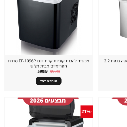
מכונת קרח יוקרתית בגימור נירוסטה בנפח 2.2
מכשיר להכנת קוביות קרח דגם EF-1096P סדרת
הפרימיום מבית זק"ש
המחיר
המחיר
599
₪
999
₪
המקורי
הנוכחי
היה:
הוא:
הוספה לסל
599₪.
999₪.
-21%
שמור
שמור
מוצר
מוצר
במועדפים
במועדפים