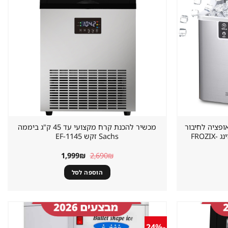
במועדפים
במועדפים
ליטר כולל אופציה לחיבור
מכשיר להכנת קרח מקצועי עד 45 ק"ג ביממה
חיצוני Sirius Living סיריוס ליווינג FROZIX-
Sachs זקש EF-1145
המחיר
המחיר
1,999
₪
2,690
₪
המקורי
הנוכחי
היה:
הוא:
הוספה לסל
1,999₪.
2,690₪.
-24%