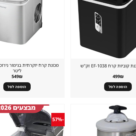
יות קרח EF-1038 זק"ש
ליטר
549
₪
499
₪
הוספה לסל
הוספה לסל
-57%
שמור
מוצר
במועדפים