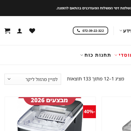
 להשלמת דמי המשלוח המעודכנים בהתאם להזמנה.
דע
072-39-22-322
וסדי
תחנות כוח
ממוין
מציג 1–12 מתוך 133 תוצאות
לפי
מחיר:
מהזול
ליקר
-40%
שמור
שמור
מוצר
מוצר
במועדפים
במועדפים