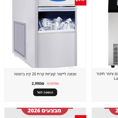
שמור
שמור
מוצר
מוצר
במועדפים
במועדפים
יתית 45 קילו עם צינור חיבור
מכונה לייצור קוביות קרח 20 ק״ג ביממה
מחיר
המחיר
המחיר
2,990
₪
3,929
₪
נוכחי
המקורי
הנוכחי
וא:
היה:
הוא:
הוספה לסל
2,990₪.
3,929₪.
2,599₪