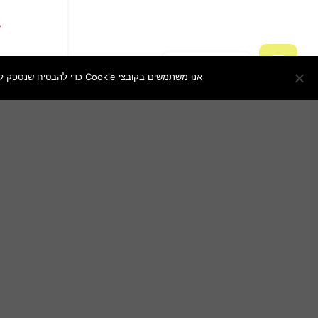
צור איתנו קשר
אנו משתמשים בקובצי Cookie כדי להבטיח שנספק לך את חוויית הגלישה הטובה ביותר באתר שלנו. אם תמשיך להשתמש באתר זה, נניח שאתה מרוצה ממנו.
OPEN
CHATY