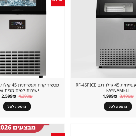
שמור
מוצר
במועדפים
מכונת קרח תעשייתית 45 קילו דגם RF-45PICE
מכשיר קרח תעשי
FAYNAMELI
ישירות למים מבית Lavi
המחיר
המחיר
המחיר
ה
2,599
₪
4,399
₪
1,999
₪
3,190
₪
המקורי
הנוכחי
המקורי
ה
היה:
הוא:
היה:
ה
הוספה לסל
הוספה לסל
.
4,399₪.
1,999₪.
3,190₪.