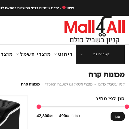
Ski
שימו
- יתכנו שינויים בדמי המשלוח בהתאם לג
t
conten
ריהוט
מוצרי חשמל
מוצרי
קטגוריות
מכונות קרח
קניון בשביל כולם
»
מוצרי חשמל וגז למטבח המוסדי
»
מכונות קרח
סנן לפי מחיר
מחיר
מחיר
מחיר:
490₪
—
42,800₪
סנן
מינימלי
מקסימלי