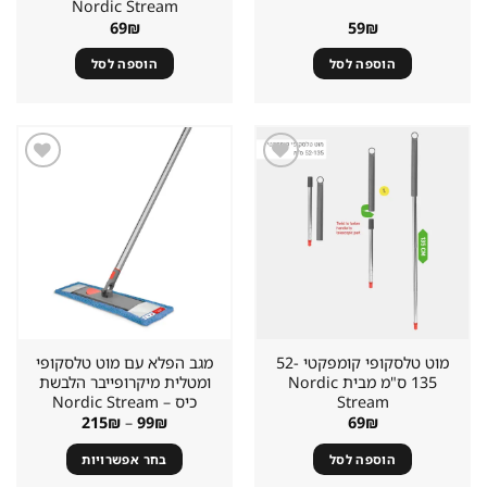
Nordic Stream
69
₪
59
₪
הוספה לסל
הוספה לסל
שמור
שמור
מוצר
מוצר
במועדפים
במועדפים
מוט טלסקופי קומפקטי 52-
מגב הפלא עם מוט טלסקופי
135 ס"מ מבית Nordic
ומטלית מיקרופייבר הלבשת
Stream
כיס – Nordic Stream
טווח
215
₪
–
99
₪
69
₪
מחירים:
הוספה לסל
בחר אפשרויות
עד
למוצר