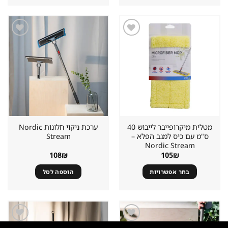
זה
יש
מספר
סוגים.
שמור
שמור
מוצר
מוצר
ניתן
במועדפים
במועדפים
לבחור
את
האפשרויות
בעמוד
המוצר
מטלית מיקרופייבר לייבוש 40
ערכת ניקוי חלונות Nordic
ס"מ עם כיס למגב הפלא –
Stream
Nordic Stream
108
₪
105
₪
בחר אפשרויות
הוספה לסל
למוצר
זה
יש
מספר