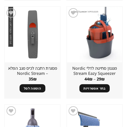
זה
זה
יש
יש
מספר
מספר
סוגים.
סוגים.
שמור
שמור
מוצר
מוצר
ניתן
ניתן
במועדפים
במועדפים
לבחור
לבחור
את
את
האפשרויות
האפשרויות
בעמוד
בעמוד
המוצר
המוצר
מנגנון סחיטה לדלי Nordic
מסגרת רחבה לכיס מגב הפלא
– Nordic Stream
Stream Eazy Squeezer
טווח
35
₪
44
₪
–
29
₪
מחירים:
בחר אפשרויות
הוספה לסל
עד
למוצר
זה
יש
מספר
סוגים.
שמור
שמור
מוצר
מוצר
ניתן