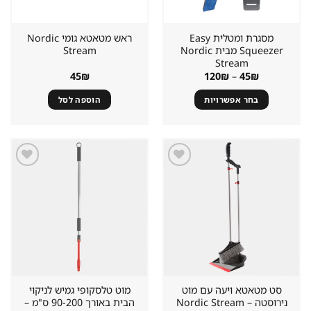
בעמוד
המוצר
מסגרת ומטלית Easy
ראש מטאטא גומי Nordic
Squeezer מבית Nordic
Stream
Stream
טווח
45
₪
120
₪
–
45
₪
מחירים:
בחר אפשרויות
הוספה לסל
עד
למוצר
זה
יש
מספר
סוגים.
שמור
שמור
מוצר
מוצר
ניתן
במועדפים
במועדפים
לבחור
את
האפשרויות
בעמוד
המוצר
סט מטאטא ויעה עם מוט
מוט טלסקופי גמיש לניקוי
נירוסטה – Nordic Stream
הבית באורך 90-200 ס"מ –