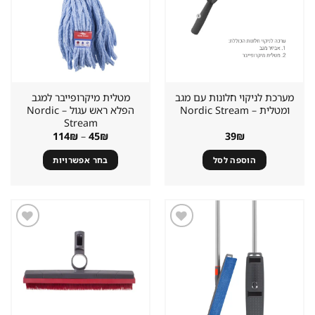
במועדפים
במועדפים
לבחור
את
האפשרויות
בעמוד
המוצר
מערכת לניקוי חלונות עם מגב
מטלית מיקרופייבר למגב
ומטלית – Nordic Stream
הפלא ראש עגול – Nordic
Stream
טווח
114
₪
–
45
₪
39
₪
מחירים:
הוספה לסל
בחר אפשרויות
עד
למוצר
זה
יש
מספר
סוגים.
שמור
שמור
מוצר
מוצר
ניתן
במועדפים
במועדפים
לבחור
את
האפשרויות