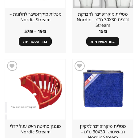
המוצר
המוצר
מטלית מיקרופייבר להברקת
מטלית מיקרופייבר לחלונות –
זכוכית 30X30 ס"מ – Nordic
Nordic Stream
Stream
טווח
57
₪
–
19
₪
15
₪
מחירים:
בחר אפשרויות
בחר אפשרויות
עד
למוצר
למוצר
זה
זה
יש
יש
מספר
מספר
סוגים.
סוגים.
שמור
שמור
מוצר
מוצר
ניתן
ניתן
במועדפים
במועדפים
לבחור
לבחור
את
את
האפשרויות
האפשרויות
בעמוד
בעמוד
המוצר
המוצר
מטלית מיקרופייבר לניקיון
מנגנון סחיטה ראש עגול לדלי
רב-שימושי 30X30 ס"מ –
Nordic Stream
Nordic Stream