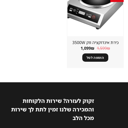
במועדפים
כירת אינדוקציה ווק 3500W
המחיר
המחיר
1,099
₪
1,599
₪
המקורי
הנוכחי
היה:
הוא:
הוספה לסל
1,099₪.
1,599₪.
זקוק לעזרה? שירות הלקוחות
והמכירה שלנו זמין לתת לך שירות
מכל הלב