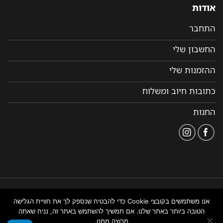
אודות
התחבר
החשבון שלי
ההזמנות שלי
כתובות חיוב ומשלוח
החנות
הצהרת
תקנון ותנאי שימוש
נבנה ומנוהל על ידי WEMANAGE
אנו משתמשים בקובצי Cookie כדי להבטיח שנספק לך את חוויית הגלישה
נגישות
באתר
ניהול אתרים
הטובה ביותר באתר שלנו. אם תמשיך להשתמש באתר זה, נניח שאתה
מרוצה ממנו.