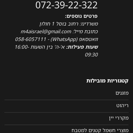
072-39-22-322
פרטים נוספים:
משרדינו: רחוב בוסל 1 חולון
כתובת מייל: m4aisrael@gmail.com
וואטסאפ (WhatsApp) - 058-6057111
שעות פעילות:
א'-ה' בין השעות 16:00-
09:30
קטגוריות מובילות
מזגנים
ריהוט
מקררי יין
מוצרי חשמל קטנים למטבח