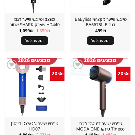
מייבש שיער מקצועי BaByliss
מעצב ומייבש שיער דגם
דגם BA6675ILE
HD440 שארק SHARK שחור
המחיר
המחיר
1,099
₪
1,390
₪
499
₪
המקורי
הנוכחי
היה:
הוא:
הוספה לסל
הוספה לסל
1,099₪.
1,390₪.
-20%
-20%
שמור
שמור
מוצר
מוצר
במועדפים
במועדפים
מייבש שיער דיגיטלי חכם
מייבש שיער DYSON דייסון
Tineco טינקו MODA ONE
HD07
המחיר
המחיר
המחיר
המחיר
1,864
₪
2,331
₪
1,188
₪
1,485
₪