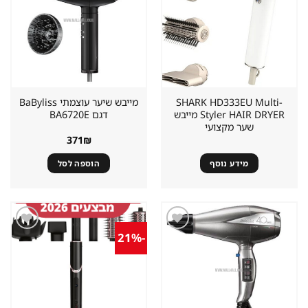
במועדפים
במועדפים
SHARK HD333EU Multi-
מייבש שיער עוצמתי BaByliss
Styler HAIR DRYER מייבש
דגם BA6720E
שער מקצועי
371
₪
מידע נוסף
הוספה לסל
-21%
שמור
שמור
מוצר
מוצר
במועדפים
במועדפים