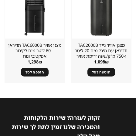
במועדפים
במועדפים
מצנן אוויר נייד TAC2000B
מצנן אוויר TAC6000B תדיראן
תדיראן עם מיכל מים 20 ליטר
– 60 ליטר מים לקירור
ו-750 מ"ק/שעה זרימת אוויר
אפקטיבי ונוח
1,298
₪
1,098
₪
הוספה לסל
הוספה לסל
זקוק לעזרה? שירות הלקוחות
והמכירה שלנו זמין לתת לך שירות
מכל הלב