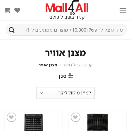
Ski
t
conten
חיפוש
עבור:
מצנן אוויר
קניון בשביל כולם
»
מצנן אוויר
סנן
שמור
שמור
מוצר
מוצר