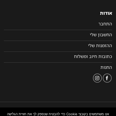
אודות
התחבר
החשבון שלי
ההזמנות שלי
כתובות חיוב ומשלוח
החנות
הצהרת
תקנון ותנאי שימוש
נבנה ומנוהל על ידי WEMANAGE
אנו משתמשים בקובצי Cookie כדי להבטיח שנספק לך את חוויית הגלישה
נגישות
באתר
ניהול אתרים