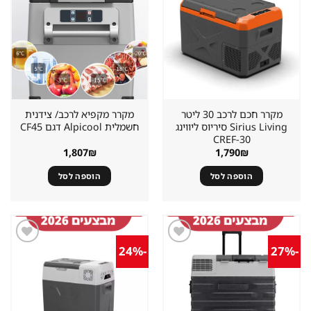
שמור
שמור
מוצר
מוצר
במועדפים
במועדפים
מקרר חכם לרכב 30 ליטר
מקרר מקפיא לרכב/ צידנית
Sirius Living סיריוס ליווינג
חשמלית Alpicool דגם CF45
CREF-30
1,807
₪
1,790
₪
הוספה לסל
הוספה לסל
-24%
-27%
שמור
שמור
מוצר
מוצר
במועדפים
במועדפים