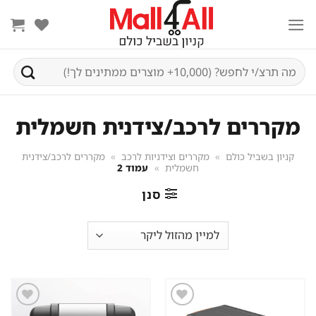
Ski
t
conten
חיפוש
עבור:
מקררים לרכב/צידנית חשמלית
קניון בשביל כולם
»
מקררים וצידניות לרכב
»
מקררים לרכב/צידנית
חשמלית
»
עמוד 2
סנן