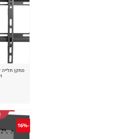
דק 2.5 
-16%