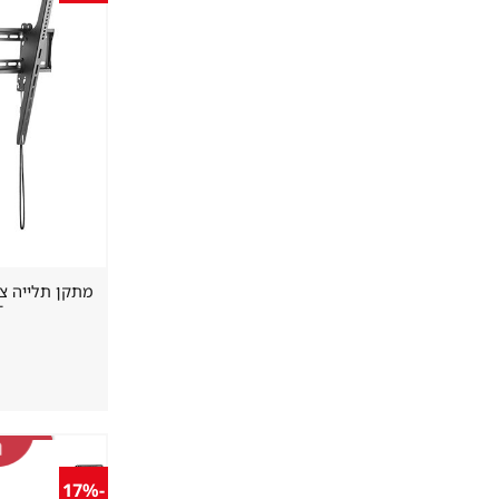
T
-17%