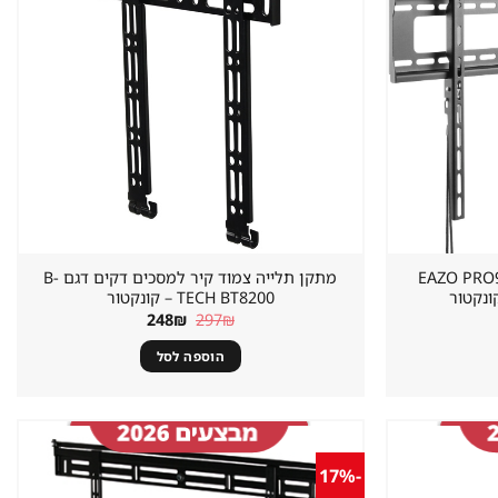
במועדפים
במועדפים
 לטלוויזיה דק EAZO PRO900F
מתקן תלייה צמוד קיר למסכים דקים דגם B-
ונקטור
TECH BT8200 – קונקטור
יר
המחיר
המחיר
248
₪
297
₪
כחי
המקורי
הנוכחי
:
היה:
הוא:
הוספה לסל
248₪.
297₪.
19
-17%
שמור
שמור
מוצר
מוצר