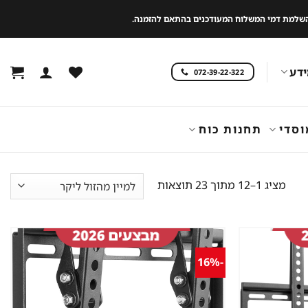
 להשלמת דמי המשלוח המעודכנים בהתאם להזמנה.
דע
072-39-22-322
וסדי
תחנות כוח
ממוין
מציג 1–12 מתוך 23 תוצאות
לפי
מחיר:
מהזול
ליקר
-16%
שמור
שמור
מוצר
מוצר
במועדפים
במועדפים