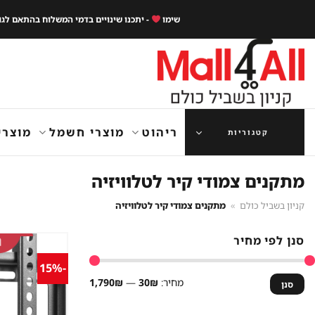
Ski
שימו
- יתכנו שינויים בדמי המשלוח בהתאם לג
t
conten
ריהוט
מוצרי חשמל
מוצרי
קטגוריות
מתקנים צמודי קיר לטלוויזיה
קניון בשביל כולם
»
מתקנים צמודי קיר לטלוויזיה
סנן לפי מחיר
-15%
מחיר
מחיר
מחיר:
30₪
—
1,790₪
סנן
מינימלי
מקסימלי