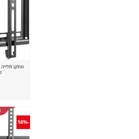
ס
-16%