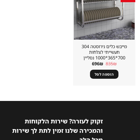
במועדפים
מייבש כלים נירוסטה 304
תעשייתי לצלחות
700*365*1000 נסליין
המחיר
המחיר
696
₪
835
₪
המקורי
הנוכחי
היה:
הוא:
הוספה לסל
696₪.
835₪.
זקוק לעזרה? שירות הלקוחות
והמכירה שלנו זמין לתת לך שירות
מכל הלב