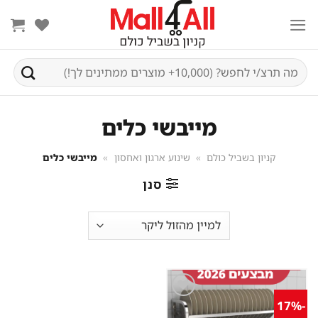
Ski
t
conten
חיפוש
עבור:
מייבשי כלים
קניון בשביל כולם
»
שינוע ארגון ואחסון
»
מייבשי כלים
סנן
-17%
שמור
מוצר