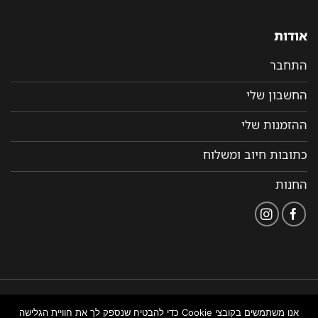
אודות
התחבר
החשבון שלי
ההזמנות שלי
כתובות חיוב ומשלוח
החנות
הצהרת
תקנון ותנאי שימוש
נבנה ומנוהל על ידי WEMANAGE
אנו משתמשים בקובצי Cookie כדי להבטיח שנספק לך את חוויית הגלישה
נגישות
באתר
ניהול אתרים