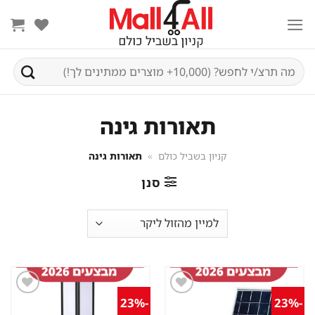
Ski
t
conten
חיפוש
עבור:
תאורות גינה
קניון בשביל כולם
»
תאורות גינה
סנן
-23%
-23%
שמור
שמור
מוצר
מוצר