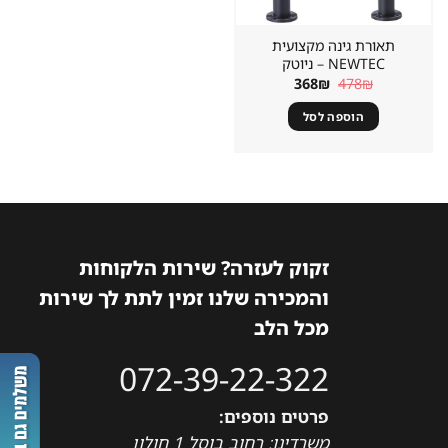
תאורת גינה מקצועית
NEWTEC – ניוטק
המחיר
המחיר
368
₪
478
₪
המקורי
הנוכחי
היה:
הוא:
הוספה לסל
368₪.
478₪.
זקוק לעזרה? שירות הלקוחות
והמכירה שלנו זמין לתת לך שירות
מכל הלב
072-39-22-322
פרטים נוספים:
משרדינו: רחוב בוסל 1 חולון