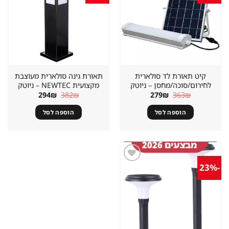
במועדפים
במועדפים
קיט תאורת לד סולארית
תאורת גינה סולארית מעוצבת
לחירום/סוכה/מחסן – ניוטק
מקצועית NEWTEC – ניוטק
המחיר
המחיר
המחיר
המחיר
294
₪
382
₪
279
₪
363
₪
המקורי
הנוכחי
המקורי
הנוכחי
היה:
הוא:
היה:
הוא:
הוספה לסל
הוספה לסל
294₪.
382₪.
279₪.
363₪.
-23%
שמור
מוצר
במועדפים