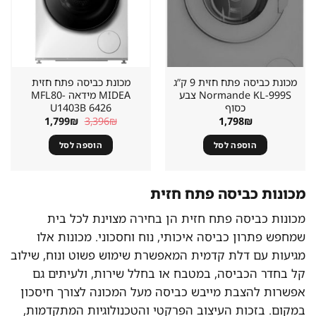
מכונת כביסה פתח חזית 9 ק”ג
מכונת כביסה פתח חזית
Normande KL-999S צבע
MIDEA מידאה MFL80-
כסוף
U1403B 6426
המחיר
המחיר
1,799
₪
3,396
₪
1,798
₪
המקורי
הנוכחי
היה:
הוא:
הוספה לסל
הוספה לסל
1,799₪.
3,396₪.
מכונות כביסה פתח חזית
מכונות כביסה פתח חזית הן בחירה מצוינת לכל בית
שמחפש פתרון כביסה איכותי, נוח וחסכוני. מכונות אלו
מגיעות עם דלת קדמית המאפשרת שימוש פשוט ונוח, שילוב
קל בחדר הכביסה, במטבח או בחלל שירות, ולעיתים גם
אפשרות להצבת מייבש כביסה מעל המכונה לצורך חיסכון
במקום. בזכות העיצוב הפרקטי והטכנולוגיות המתקדמות,