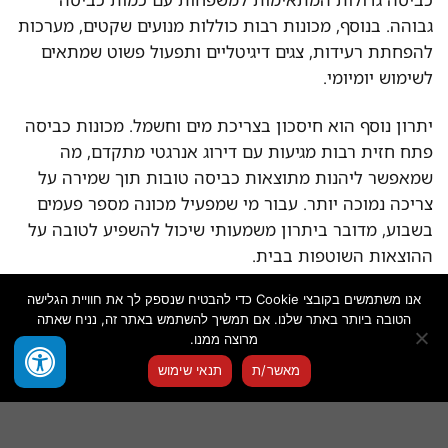
גבוהה. בנוסף, מכונות רבות כוללות מנועים שקטים, מערכות
להפחתת רעידות, צגים דיגיטליים ותפעול פשוט שמתאים
לשימוש יומיומי.
יתרון נוסף הוא חיסכון בצריכת מים וחשמל. מכונות כביסה
פתח חזית רבות מגיעות עם דירוג אנרגטי מתקדם, מה
שמאפשר ליהנות מתוצאות כביסה טובות תוך שמירה על
צריכה נמוכה יותר. עבור מי שמפעיל מכונה מספר פעמים
בשבוע, מדובר ביתרון משמעותי שיכול להשפיע לטובה על
ההוצאות השוטפות בבית.
אנו משתמשים בקובצי Cookie כדי להבטיח שנספק לך את חוויית הגלישה
איך לבחור מכונת כביסה פתח חזית?
הטובה ביותר באתר שלנו. אם תמשיך להשתמש באתר זה, נניח שאתה
מרוצה ממנו.
לפני שבוחרים מכונת כביסה פתח חזית, חשוב לבדוק את
צור איתנו קשר
מאשר/ת
תנאי שימוש
קיבולת התוף, מהירות הסחיטה, מידות המכונה, דירוג
OPEN
אנרגטי, רמת רעש ותוכניות הכביסה הקיימות. למשפחה
גדולה מומלץ לבחור מכונה עם קיבולת גבוהה, בעוד שליחיד
CHATY