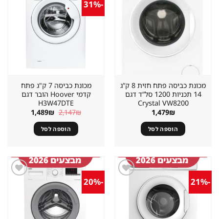
-31%
שמור
שמור
מוצר
מוצר
במועדפים
במועדפים
מכונת כביסה פתח חזית 8 ק”ג
מכונת כביסה 7 ק"ג פתח
14 תכניות 1200 סל”ד דגם
קדמי Hoover הובר דגם
H3W47DTE
Crystal VW8200
המחיר
המחיר
1,489
₪
2,147
₪
1,479
₪
המקורי
הנוכחי
היה:
הוא:
הוספה לסל
הוספה לסל
1,489₪.
2,147₪.
-20%
-21%
שמור
שמור
מוצר
מוצר
במועדפים
במועדפים