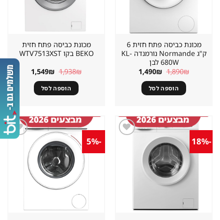
מכונת כביסה פתח חזית 6
מכונת כביסה פתח חזית
ק"ג Normande נורמנדה KL-
BEKO בקו WTV7513XST
680W לבן
המחיר
המחיר
המחיר
המחיר
1,549
₪
1,938
₪
1,490
₪
1,890
₪
המקורי
הנוכחי
המקורי
הנוכחי
היה:
הוא:
היה:
הוא:
הוספה לסל
הוספה לסל
1,549₪.
1,938₪.
1,490₪.
1,890₪.
-5%
-18%
שמור
שמור
מוצר
מוצר
במועדפים
במועדפים