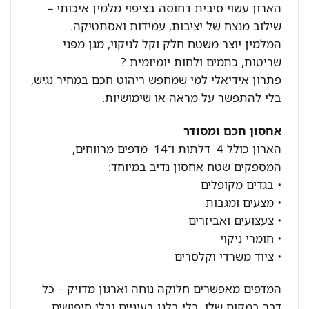
הארון עשוי סיבית דחוסה בציפוי מלמין איכותי –
שילוב מנצח של יציבות, עמידות ואסתטיקה.
המלמין יוצר משטח חלק וקל לניקוי, מגן מפני
שריטות, כתמים ולחות יומיומית ?
פתרון אידיאלי למי שמחפש ריהוט חכם במחיר נגיש,
בלי להתפשר על מראה או שימושיות.
אחסון חכם ומסודר
הארון כולל 4 דלתות ו־14 מדפים מרווחים,
המספקים שטח אחסון נדיב במיוחד:
• בגדים מקופלים
• מצעים ומגבות
• צעצועים ואביזרים
• חומרי ניקוי
• ציוד משרדי וקלסרים
המדפים מאפשרים חלוקה נוחה וארגון מדויק – כל
דבר במקום שלו, בלי בלגן בעיניים ובלי חיפושים