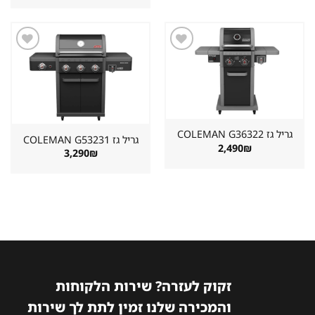
899₪.
1,498₪.
היה:
הוא:
2,890₪.
3,222₪.
שמור
שמור
מוצר
מוצר
במועדפים
במועדפים
גריל גז ⁦COLEMAN G36322⁩
גריל גז ⁦COLEMAN G53231⁩
2,490
₪
3,290
₪
זקוק לעזרה? שירות הלקוחות
והמכירה שלנו זמין לתת לך שירות