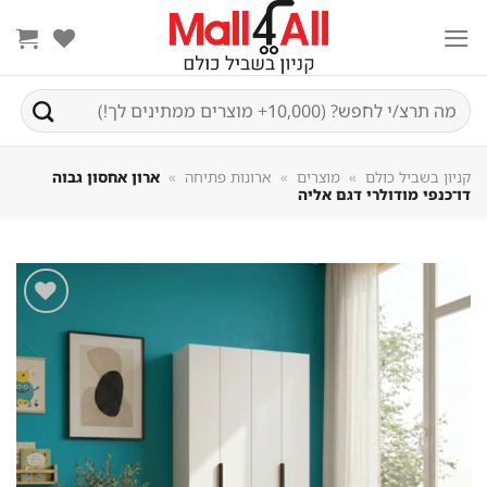
Sk
conte
חיפוש
עבור:
קניון בשביל כולם
»
מוצרים
»
ארונות פתיחה
»
ארון אחסון גבוה
דו־כנפי מודולרי דגם אליה
שמור
מוצר
במועדפים