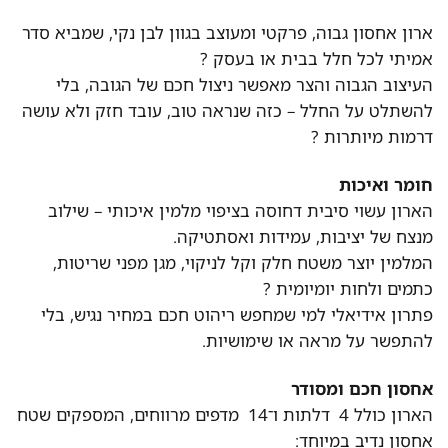
ארון אחסון גבוה, פרקטי ומעוצב בגוון לבן נקי, שמביא סדר
אמיתי לכל חלל בבית או בעסק ?
העיצוב הגבוה והצר מאפשר ניצול חכם של הגובה, בלי
להשתלט על החלל – כזה שנראה טוב, עובד חזק ולא עושה
דרמות מיותרות ?
חומר ואיכות
הארון עשוי סיבית דחוסה בציפוי מלמין איכותי – שילוב
מנצח של יציבות, עמידות ואסתטיקה.
המלמין יוצר משטח חלק וקל לניקוי, מגן מפני שריטות,
כתמים ולחות יומיומית ?
פתרון אידיאלי למי שמחפש ריהוט חכם במחיר נגיש, בלי
להתפשר על מראה או שימושיות.
אחסון חכם ומסודר
הארון כולל 4 דלתות ו־14 מדפים מרווחים, המספקים שטח
אחסון נדיב במיוחד: