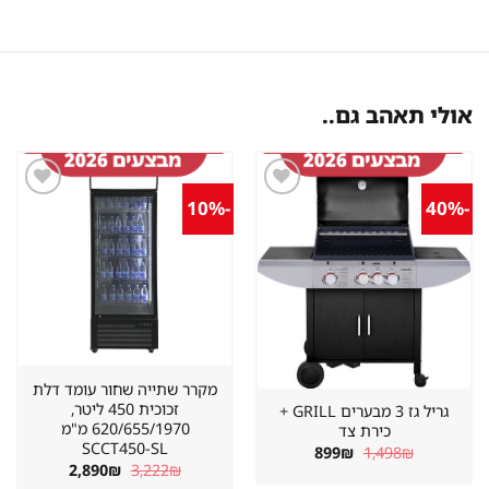
אולי תאהב גם..
-10%
-40%
שמור
שמור
מוצר
מוצר
במועדפים
במועדפים
מקרר שתייה שחור עומד דלת
זכוכית 450 ליטר,
גריל גז 3 מבערים GRILL +
620/655/1970 מ"מ
כירת צד
SCCT450-SL
המחיר
המחיר
899
₪
1,498
₪
המקורי
הנוכחי
המחיר
המחיר
2,890
₪
3,222
₪
היה:
הוא:
המקורי
הנוכחי