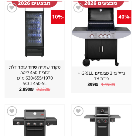
-10%
-40%
שמור
שמור
מוצר
מוצר
במועדפים
במועדפים
מקרר שתייה שחור עומד דלת
זכוכית 450 ליטר,
גריל גז 3 מבערים GRILL +
620/655/1970 מ"מ
כירת צד
SCCT450-SL
המחיר
המחיר
899
₪
1,498
₪
המקורי
הנוכחי
המחיר
המחיר
2,890
₪
3,222
₪
היה:
הוא:
המקורי
הנוכחי
899₪.
1,498₪.
היה:
הוא:
2,890₪.
3,222₪.
שמור
שמור
מוצר
מוצר
במועדפים
במועדפים