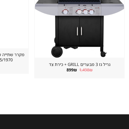
620/655/1970 מ
גריל גז 3 מבערים GRILL + כירת צד
המחיר
המחיר
899
₪
1,498
₪
המקורי
הנוכחי
היה:
הוא:
899₪.
1,498₪.