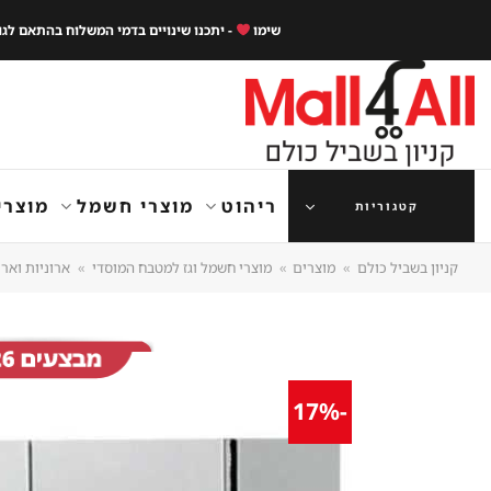
Ski
שימו
- יתכנו שינויים בדמי המשלוח בהתאם לג
t
conten
ריהוט
מוצרי חשמל
מוצרי
קטגוריות
קניון בשביל כולם
»
מוצרים
»
מוצרי חשמל וגז למטבח המוסדי
»
ארוניות וארו
-17%