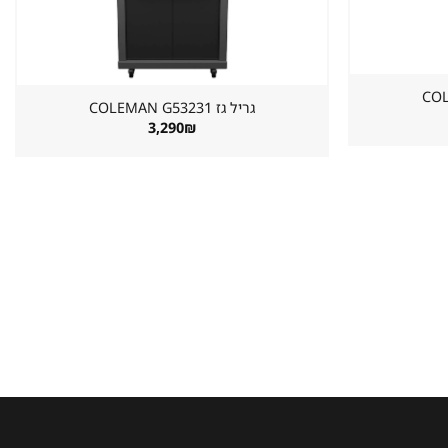
גריל גז ⁦COLEMAN G53231⁩
3,290
₪