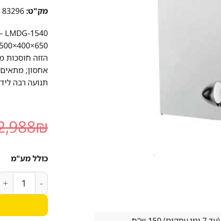
מק"ט:
83296
40
הזזה חוסכות מ
אחסון; מתאים 
תנועה רבה ליד 
2,988
₪
כולל מע"מ
כמות של ארון קיר
15 ש''ח