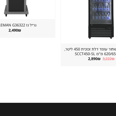
גריל גז ⁦COLEMAN G36322⁩
2,490
₪
מקרר שתייה שחור עומד דלת זכוכית 450 ליטר,
"מ SCCT450-SL
המחיר
המחיר
2,890
₪
3,222
₪
המקורי
הנוכחי
היה:
הוא:
2,890₪.
3,222₪.