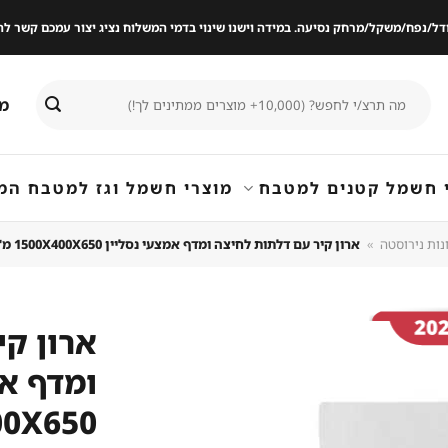
ודל/נפח/משקל/מרחק נסיעה. במידה וישנו שינוי בדמי המשלוח נציג יצור עמכם קשר
חיפוש
מי
עבור:
 חשמל קטנים למטבח
מוצרי חשמל וגז למטבח המ
נות נירוסטה
»
ארון קיר עם דלתות לחיצה ומדף אמצעי נסליין 1500X400X650 מ"מ
ארון קי
ומדף אמ
שמור
מוצר
400X650
במועדפים