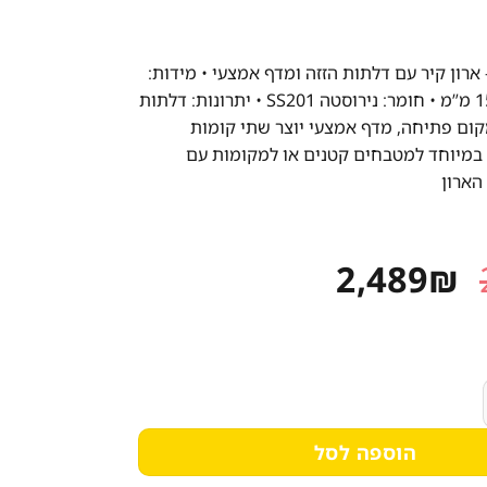
LMDG-15 – ארון קיר עם דלתות הזזה ומדף אמצעי • מידות:
‎1500×400×650 מ”מ • חומר: נירוסטה SS201 • יתרונות: דלתות
קום פתיחה, מדף אמצעי יוצר שתי קומות
במיוחד למטבחים קטנים או למקומות עם
הארון
המחיר
המחיר
2,489
₪
המקורי
הנוכחי
היה:
הוא:
2,489₪.
2,988₪.
 עם דלתות לחיצה ומדף אמצעי נסליין 1500X400X650 מ"מ
הוספה לסל