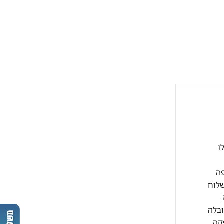
קבלו
י עסקים כפופה
שלוח
ובלה
10 ש"ח וזמן האספקה