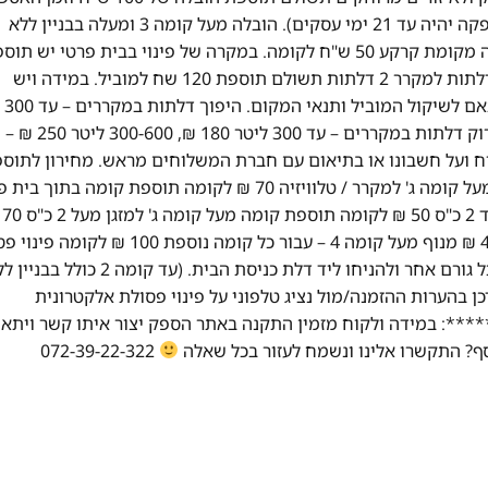
יהיה עד 14 ימי עסקים (במקרה של מוצרי ריהוט זמן האספקה יהיה עד 21 ימי עסקים). הובלה מעל קומה 3 ומעלה בבניין ללא
מעלית – 50 ש"ח לכל קומה. בית פרטי יש תוספת כל קומה מקומת קרקע 50 ש"ח לקומה. במקרה של פינוי בבית פרטי יש 
50 ש"ח לכל קומה מקומת קרקע. כאשר יש צורך בפירוק דלתות למקרר 2 דלתות תשולם תוספת 120 שח למוביל. במידה ויש
מדרגות ספירלה 
200 ₪, 300-600 ליטר 290 ₪ – ישולם ישירות לטכנא. פירוק דלתות במקררים – עד 300 ליטר 180 ₪, 300-600 ליטר 250 ₪ –
וח ועל חשבונו או בתיאום עם חברת המשלוחים מראש. מחירון לתוספ
מיוחדות: פרוק דלתות למקרר 60 ₪ לדלת תוספת קומה מעל קומה ג' למקרר / טלוויזיה 70 ₪ לקומה תוספת קומה 
מוצר לבן 50 ₪ לק
לקומה מדרגות ספירלה 50 ₪ לקומה מנוף עד קומה 4 400 ₪ מנוף מעל קומה 4 – עבור כל קומה נוספת 00
אלקטרונית על פי חוק, יש לנתק מכשיר ישן מהחשמל ומכל גורם אחר ולהניחו ליד דלת כניסת הבית. (עד קומה 2 כ
פת תשלום). יש לעדכן בהערות ההזמנה/מול נציג טלפוני על פינוי פסולת אלקטרונית
: במידה ולקוח מזמין התקנה באתר הספק יצור איתו קשר ויתאם
072-39-22-322