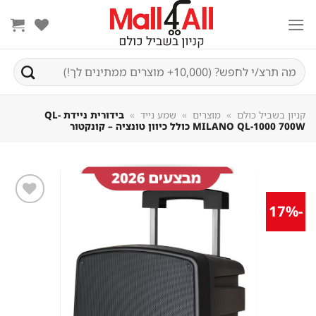
Sk
conte
חיפוש
עבור:
קניון בשביל כולם
»
מוצרים
»
שמע נייד
»
בידורית ניידת QL-
MILANO QL-1000 700W כולל כיוון טונציה – קונקטור
-17%
שמור
מוצר
במועדפים