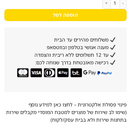
3,590₪.
4,308₪.
כמות של בידורית ניידת QL-MILANO QL-1000 700W כולל כיוון טונציה - קונקטור
הוספה לסל
משלוחים מהירים עד הבית
מענה אנושי בטלפון ובווטסאפ
עד 12 תשלומים ללא ריבית והצמדה
רכישה מאובטחת בדרך שנוחה לכם:
פינוי פסולת אלקטרונית –
לחצו כאן למידע נוסף
(שימו לב שירות של מוצרים למטבח המוסדי מקבלים שירות
בתחנות שירות ולא בבית עסק/לקוח)