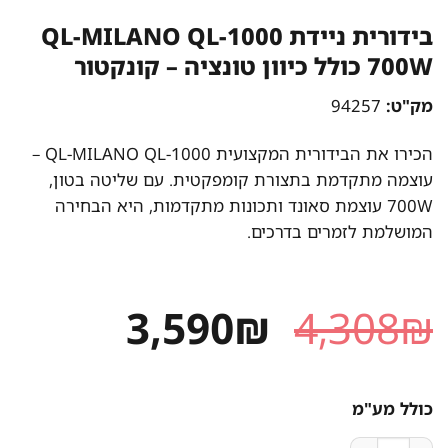
בידורית ניידת QL-MILANO QL-1000
700W כולל כיוון טונציה – קונקטור
מק"ט:
94257
הכירו את הבידורית המקצועית QL-MILANO QL-1000 –
עוצמה מתקדמת בתצורת קומפקטית. עם שליטה בטון,
700W עוצמת סאונד ותכונות מתקדמות, היא הבחירה
המושלמת לזמרים בדרכים.
המחיר
המחיר
3,590
₪
4,308
₪
המקורי
הנוכחי
היה:
הוא:
כולל מע"מ