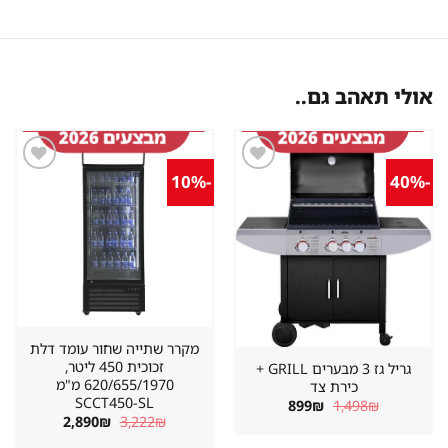
אולי תאהב גם..
-10%
-40%
שמור
שמור
מוצר
מוצר
במועדפים
במועדפים
מקרר שתייה שחור עומד דלת
זכוכית 450 ליטר,
גריל גז 3 מבערים GRILL +
620/655/1970 מ"מ
כירת צד
SCCT450-SL
המחיר
המחיר
899
₪
1,498
₪
המקורי
הנוכחי
המחיר
המחיר
2,890
₪
3,222
₪
היה:
הוא:
המקורי
הנוכחי
899₪.
1,498₪.