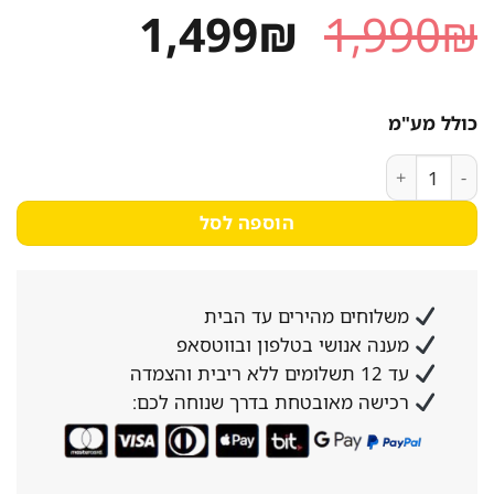
המחיר
המחיר
1,499
₪
1,990
₪
המקורי
הנוכחי
היה:
הוא:
כולל מע"מ
1,499₪.
1,990₪.
כמות של ברז שטיפה קומפלט איטלקי עם מזלף ושפיכה מהשולחן MONOFORD RUBINETTO למטבח המוסדי
הוספה לסל
משלוחים מהירים עד הבית
מענה אנושי בטלפון ובווטסאפ
עד 12 תשלומים ללא ריבית והצמדה
רכישה מאובטחת בדרך שנוחה לכם: