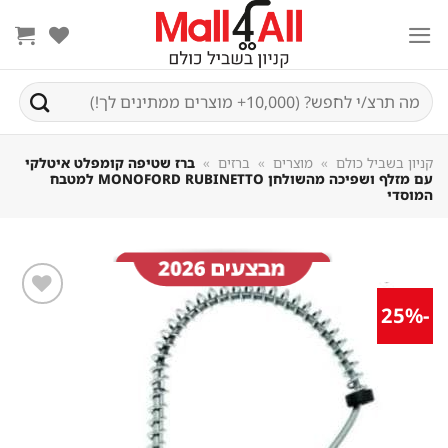
Sk
conte
חיפוש
עבור:
קניון בשביל כולם
»
מוצרים
»
ברזים
»
ברז שטיפה קומפלט איטלקי
עם מזלף ושפיכה מהשולחן MONOFORD RUBINETTO למטבח
המוסדי
-25%
שמור
מוצר
במועדפים