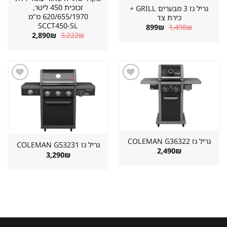
זכוכית 450 ליטר,
גריל גז 3 מבערים GRILL +
620/655/1970 מ"מ
כירת צד
SCCT450-SL
המחיר
המחיר
899
₪
1,498
₪
המקורי
הנוכחי
המחיר
המחיר
2,890
₪
3,222
₪
היה:
הוא:
המקורי
הנוכחי
899₪.
1,498₪.
היה:
הוא:
2,890₪.
3,222₪.
שמור
שמור
מוצר
מוצר
במועדפים
במועדפים
גריל גז ⁦COLEMAN G36322⁩
גריל גז ⁦COLEMAN G53231⁩
2,490
₪
3,290
₪