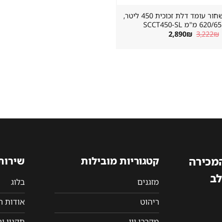
מקרר שתייה שחור עומד דלת זכוכית 450 ליטר,
"מ SCCT450-SL
המחיר
המחיר
2,890
₪
3,222
₪
המקורי
הנוכחי
היה:
הוא:
2,890₪.
3,222₪.
המכירה
קטגוריות מובילות
שירות
לב
מזגנים
בלוג
ריהוט
אודות 
מקררי יין
תקנון ו