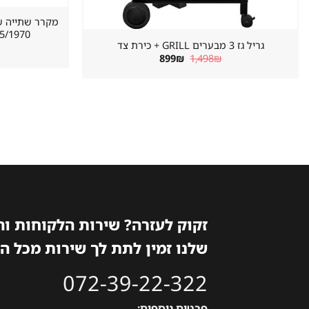
620/655/1970 מ
גריל גז 3 מבערים GRILL + כירת צד
המחיר
המחיר
899
₪
1,498
₪
המקורי
הנוכחי
היה:
הוא:
899₪.
1,498₪.
זקוק לעזרה? שירות הלקוחות ו
שלנו זמין לתת לך שירות מכל ה
072-39-22-322
פרטים נוספים: