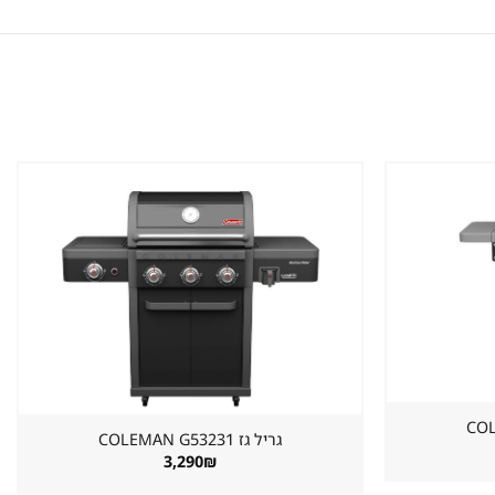
שמור
שמור
מוצר
מוצר
במועדפים
במועדפים
גריל גז ⁦COLEMAN G53231⁩
3,290
₪