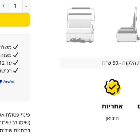
כמות של טוסטר יצ
משלוח
מענה א
עד 12 תשלומים ללא ריבית והצמדה
וח - 50 ש''ח
רכישה
אחריות
פינוי פסולת א
היבואן
(שימו לב שירו
בתחנות שירות 