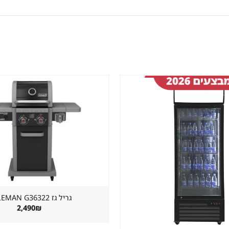
שמור
מוצר
במועדפים
גריל גז ⁦COLEMAN G36322⁩
2,490
₪