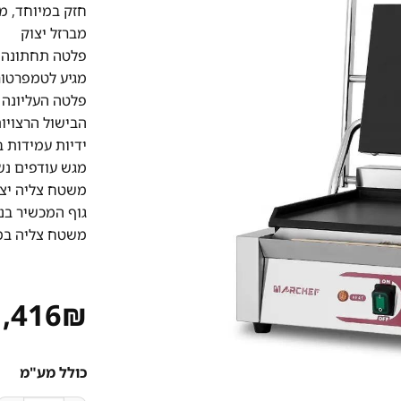
חזק במיוחד, מ
מברזל יצוק
פלטה תחתונה 
מגיע לטמפרטורה גבו
פלטה העליונה 
הבישול הרצויו
ידיות עמידות 
מגש עודפים נשל
משטח צליה יצו
גוף המכשיר בנ
משטח צליה במידות
1,416
₪
כולל מע"מ