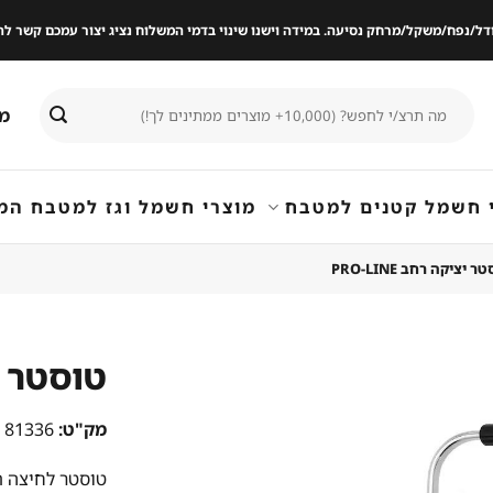
ודל/נפח/משקל/מרחק נסיעה. במידה וישנו שינוי בדמי המשלוח נציג יצור עמכם קשר
חיפוש
מי
עבור:
 חשמל קטנים למטבח
מוצרי חשמל וגז למטבח המ
 יציקה רחב PRO-LINE
טוסטר יציק
שמור
מק"ט:
81336
מוצר
במועדפים
טוסטר לחיצה תעשיית