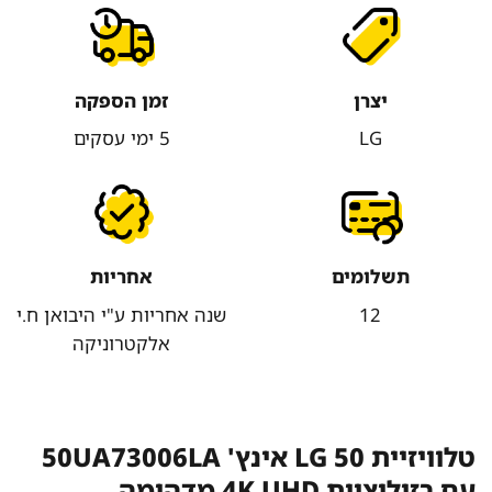
יצרן
זמן הספקה
LG
5 ימי עסקים
תשלומים
אחריות
12
שנה אחריות ע"י היבואן ח.י
אלקטרוניקה
טלוויזיית LG 50 אינץ' 50UA73006LA
עם רזולוציית 4K UHD מדהימה