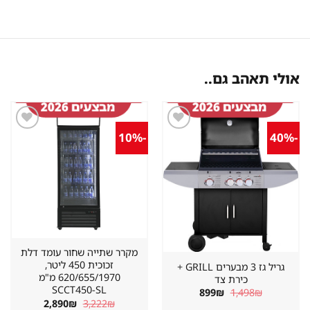
אולי תאהב גם..
-10%
-40%
שמור
שמור
מוצר
מוצר
במועדפים
במועדפים
מקרר שתייה שחור עומד דלת
זכוכית 450 ליטר,
גריל גז 3 מבערים GRILL +
620/655/1970 מ"מ
כירת צד
SCCT450-SL
המחיר
המחיר
899
₪
1,498
₪
המקורי
הנוכחי
המחיר
המחיר
2,890
₪
3,222
₪