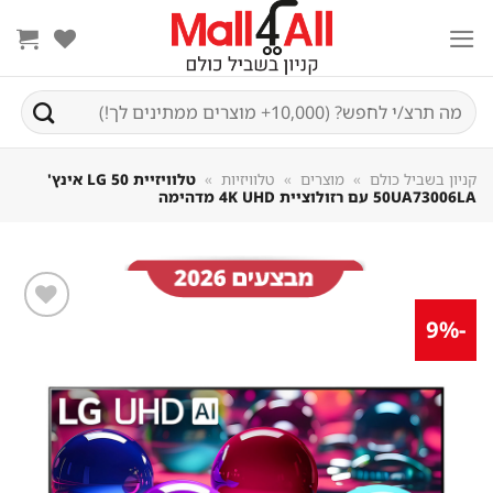
Sk
conte
חיפוש
עבור:
קניון בשביל כולם
»
מוצרים
»
טלוויזיות
»
טלוויזיית LG 50 אינץ'
50UA73006LA עם רזולוציית 4K UHD מדהימה
-9%
שמור
מוצר
במועדפים