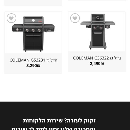
היה:
הוא:
המקורי
הנוכחי
899₪.
1,498₪.
היה:
הוא:
2,890₪.
3,222₪.
שמור
שמור
מוצר
מוצר
במועדפים
במועדפים
גריל גז ⁦COLEMAN G36322⁩
גריל גז ⁦COLEMAN G53231⁩
2,490
₪
3,290
₪
זקוק לעזרה? שירות הלקוחות
והמכירה שלנו זמין לתת לך שירות