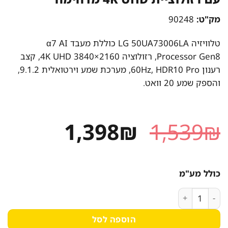
מק"ט:
90248
טלוויזיה LG 50UA73006LA כוללת מעבד α7 AI
Processor Gen8, רזולוציה 4K UHD 3840×2160, קצב
רענון 60Hz, HDR10 Pro, מערכת שמע וירטואלית 9.1.2,
והספק שמע 20 וואט.
המחיר
המחיר
1,398
₪
1,539
₪
המקורי
הנוכחי
היה:
הוא:
כולל מע"מ
1,398₪.
1,539₪.
כמות של טלוויזיית LG 50 אינץ' 50UA73006LA עם רזולוציית 4K UHD מדהימה
הוספה לסל