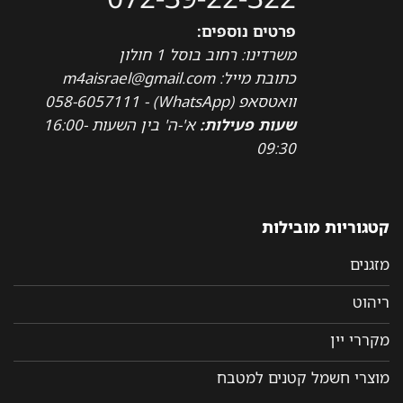
פרטים נוספים:
משרדינו: רחוב בוסל 1 חולון
כתובת מייל: m4aisrael@gmail.com
וואטסאפ (WhatsApp) - 058-6057111
שעות פעילות:
א'-ה' בין השעות 16:00-
09:30
קטגוריות מובילות
מזגנים
ריהוט
מקררי יין
מוצרי חשמל קטנים למטבח