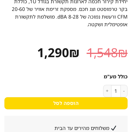
יחידת קירור חכמה לארונות תקשורת בגודל 1U, כוללת
בקר טרמוסטט וצג חכם. מספקת זרימת אוויר של 20-60
CFM ורעשת נמוכה של 8-28 dBA. מושלמת לתקשורת
אופטימלית ושקטה.
המחיר
המחיר
1,290
₪
1,548
₪
המקורי
הנוכחי
היה:
הוא:
כולל מע"מ
1,290₪.
1,548₪.
כמות של יחידת יניקה 1U AC INFINITY CLOUDPLATE T1N עם בקר חכם - קונקטור
הוספה לסל
משלוחים מהירים עד הבית