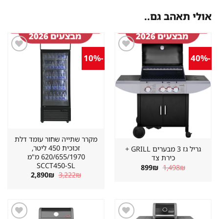
אולי תאהב גם..
-10%
-40%
שמור
שמור
מוצר
מוצר
במועדפים
במועדפים
מקרר שתייה שחור עומד דלת
זכוכית 450 ליטר,
גריל גז 3 מבערים GRILL +
620/655/1970 מ"מ
כירת צד
SCCT450-SL
המחיר
המחיר
899
₪
1,498
₪
המקורי
הנוכחי
המחיר
המחיר
2,890
₪
3,222
₪
היה:
הוא:
המקורי
הנוכחי
899₪.
1,498₪.
היה:
הוא:
2,890₪.
3,222₪.