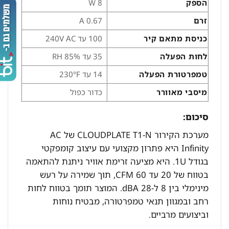
הספק
8 W
זרם
0.67 A
כניסת מתאם קיר
100 עד 240V AC
לחות הפעלה
35 עד 85% RH
טמפרטורת הפעלה
14 עד 230°F
מיסבי מאוורר
כדור כפול
סיכום:
מערכת הקירור CLOUDPLATE T1-N של AC
Infinity היא פתרון מקצועי עם עיצוב קומפקטי
בגודל 1U. היא מציעה זרימת אוויר ניתנת להתאמה
בטווח של 20 עד 60 CFM, תוך שמירה על רעש
מינימלי בין 8 ל-28 dBA. המוצר תומך בטווח לחות
רחב ובמגוון תנאי טמפרטורה, מבטיח נוחות
וביצועים מרביים.