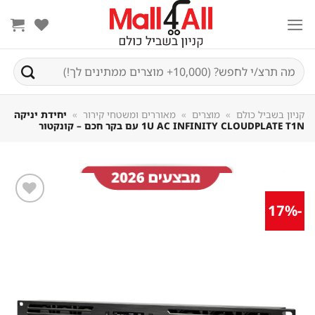
Sk
conte
חיפוש
עבור:
קניון בשביל כולם
»
מוצרים
»
מאוררים ומשטחי קירור
»
יחידת יניקה
1U AC INFINITY CLOUDPLATE T1N עם בקר חכם – קונקטור
-17%
שמור
מוצר
במועדפים