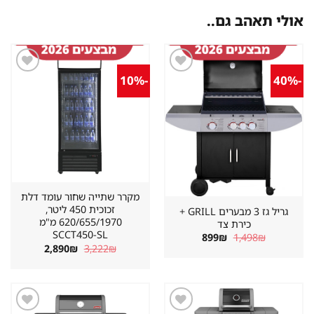
אולי תאהב גם..
-10%
-40%
שמור
שמור
מוצר
מוצר
במועדפים
במועדפים
מקרר שתייה שחור עומד דלת
זכוכית 450 ליטר,
גריל גז 3 מבערים GRILL +
620/655/1970 מ"מ
כירת צד
SCCT450-SL
המחיר
המחיר
899
₪
1,498
₪
המקורי
הנוכחי
המחיר
המחיר
2,890
₪
3,222
₪
היה:
הוא:
המקורי
הנוכחי
899₪.
1,498₪.
היה:
הוא:
2,890₪.
3,222₪.