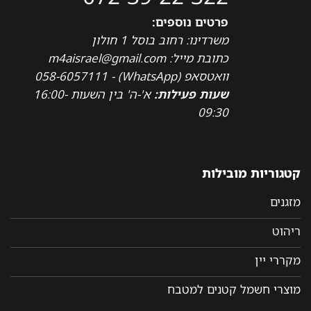
פרטים נוספים:
משרדינו: רחוב בוסל 1 חולון
כתובת מייל: m4aisrael@gmail.com
וואטסאפ (WhatsApp) - 058-6057111
שעות פעילות:
א'-ה' בין השעות 16:00-
09:30
קטגוריות מובילות
מזגנים
ריהוט
מקררי יין
מוצרי חשמל קטנים למטבח