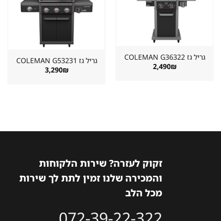
שמור
שמור
מוצר
מוצר
במועדפים
במועדפים
גריל גז ⁦COLEMAN G36322⁩
גריל גז ⁦COLEMAN G53231⁩
2,490
₪
3,290
₪
זקוק לעזרה? שירות הלקוחות
והמכירה שלנו זמין לתת לך שירות
מכל הלב
072-39-22-322