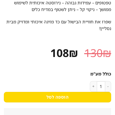
טפטופים – עמידות גבוהה – נירוסטה איכותית לשימוש
ממושך – ניקוי קל – ניתן לשטוף במדיח כלים
שפרו את חוויית הבישול עם כד מזיגה איכותי ומדויק מבית
נסליין!
המחיר
המחיר
108
₪
130
₪
המקורי
הנוכחי
היה:
הוא:
כולל מע"מ
108₪.
130₪.
כמות של כד לשמן עם זרבובית נירוסטה 1000 מ"ל נסליין
הוספה לסל