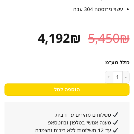
עשוי נירוסטה 304 עבה
המחיר
המחיר
4,192
₪
5,450
₪
המקורי
הנוכחי
היה:
הוא:
כולל מע"מ
4,192₪.
5,450₪.
כמות של כיור אמצעי עם ארונית, 150/60 דלתות ננעלות, נירוסטה 304 עבה
הוספה לסל
משלוחים מהירים עד הבית
מענה אנושי בטלפון ובווטסאפ
עד 12 תשלומים ללא ריבית והצמדה