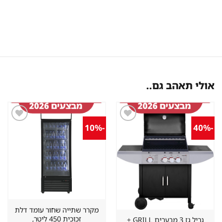
אולי תאהב גם..
-10%
-40%
שמור
שמור
מוצר
מוצר
במועדפים
במועדפים
מקרר שתייה שחור עומד דלת
זכוכית 450 ליטר,
גריל גז 3 מבערים GRILL +