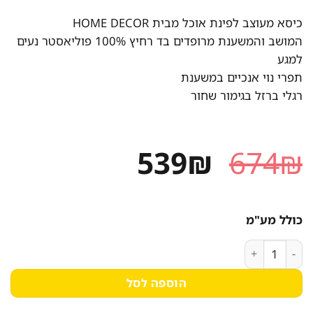
כיסא מעוצב לפינת אוכל מבית HOME DECOR
המושב והמשענת מרופדים בד רחיץ 100% פוליאסטר נעים
למגע
תפרי נוי אנכיים במשענת
רגלי ברזל בגימור שחור
המחיר
המחיר
539
₪
674
₪
המקורי
הנוכחי
היה:
הוא:
כולל מע"מ
539₪.
674₪.
כמות של כיסא לפינת אוכל עם רגלי ברזל דגם ברוק – משלוח חינם!
הוספה לסל