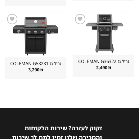
היה:
הוא:
המקורי
הנוכחי
899₪.
1,498₪.
היה:
הוא:
2,890₪.
3,222₪.
שמור
שמור
מוצר
מוצר
במועדפים
במועדפים
גריל גז ⁦COLEMAN G36322⁩
גריל גז ⁦COLEMAN G53231⁩
2,490
₪
3,290
₪
זקוק לעזרה? שירות הלקוחות
והמכירה שלנו זמין לתת לך שירות