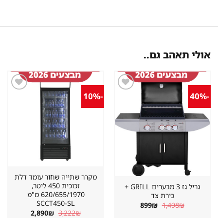
אולי תאהב גם..
-10%
-40%
שמור
שמור
מוצר
מוצר
במועדפים
במועדפים
מקרר שתייה שחור עומד דלת
זכוכית 450 ליטר,
גריל גז 3 מבערים GRILL +
620/655/1970 מ"מ
כירת צד
SCCT450-SL
המחיר
המחיר
899
₪
1,498
₪
המקורי
הנוכחי
המחיר
המחיר
2,890
₪
3,222
₪