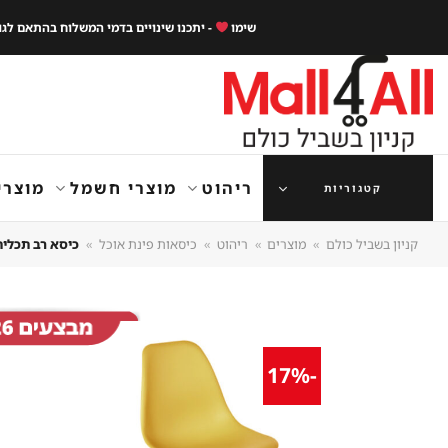
Ski
שימו
- יתכנו שינויים בדמי המשלוח בהתאם לג
t
conten
ריהוט
מוצרי חשמל
מוצרי
קטגוריות
קניון בשביל כולם
»
מוצרים
»
ריהוט
»
כיסאות פינת אוכל
»
כיסא רב תכליתי
-17%