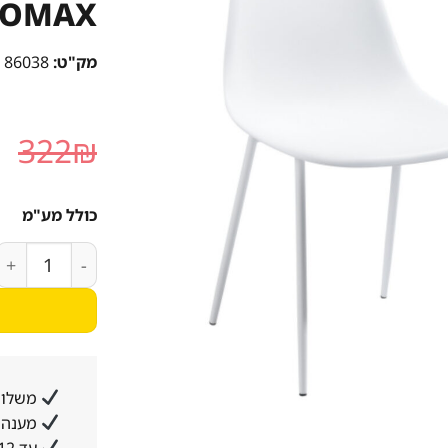
OMAX
מק"ט:
86038
ה
322
₪
ה
ה
כולל מע"מ
.
כמות של כיסא 
משלוח
מענה א
עד 12 תשלומים ללא ריבית והצמדה