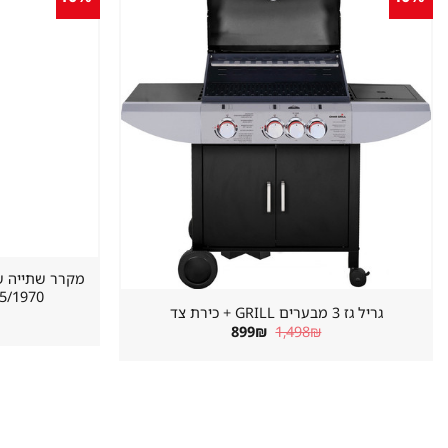
שמור
מוצר
במועדפים
620/655/1970 מ
גריל גז 3 מבערים GRILL + כירת צד
המחיר
המחיר
899
₪
1,498
₪
המקורי
הנוכחי
היה:
הוא:
899₪.
1,498₪.