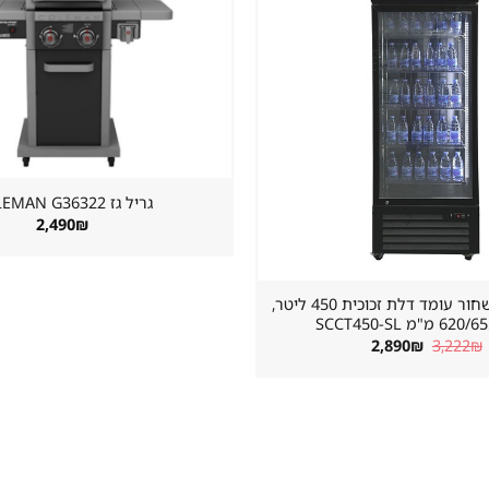
שמור
מוצר
במועדפים
גריל גז ⁦COLEMAN G36322⁩
2,490
₪
מקרר שתייה שחור עומד דלת זכוכית 450 ליטר,
"מ SCCT450-SL
המחיר
המחיר
2,890
₪
3,222
₪
המקורי
הנוכחי
היה:
הוא:
2,890₪.
3,222₪.