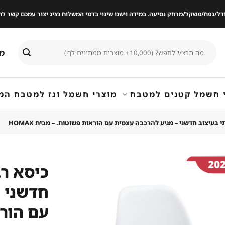
ודל/נפח/משקל/מרחק נסיעה. במידה וישנו שינוי בדמי המשלוח נציג יצור עמכם קשר
חיפוש
מי
עבור:
 חשמל קטנים למטבח
מוצרי חשמל וגז למטבח המ
 בעיצוב חדשני – מגיע להרכבה עצמית עם הוראות פשוטות. – מבית HOMAX
כיסא רב
חדשני 
שמור
מוצר
עם הורא
במועדפים