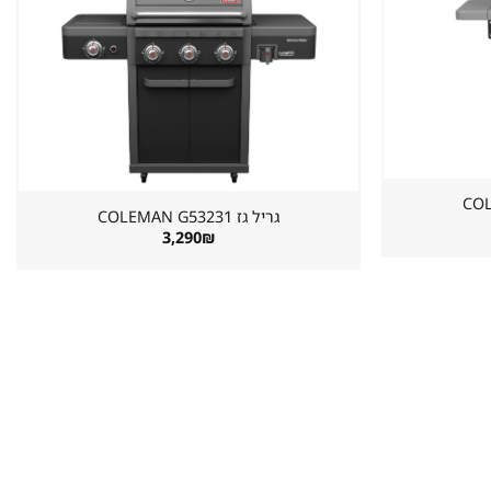
שמור
שמור
מוצר
מוצר
במועדפים
במועדפים
גריל גז ⁦COLEMAN G53231⁩
3,290
₪