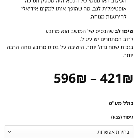
העיצוב הארגונומי של הכסא הזה מספק תמיכה
אופטימלית לגב, מה שהופך אותו למקום אידיאלי
להירגעות מנוחה.
שימו לב
שהבסיס של המושב הוא מרובע.
לרוב המתחרים יש עיגול.
בזכות שטח גדול יותר, הישיבה על בסיס מרובע נוחה הרבה
יותר.
טווח
596
₪
–
421
₪
מחירים:
כולל מע"מ
עד
גימור (צבע)