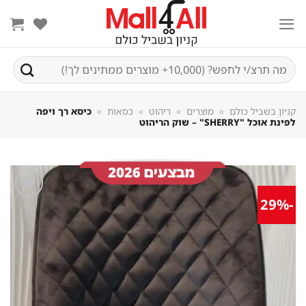
Sk
conte
חיפוש
עבור:
קניון בשביל כולם
»
מוצרים
»
ריהוט
»
כסאות
»
כיסא רך ויפה
לפינת אוכל "SHERRY" – שוק הריהוט
-29%
שמור
מוצר
במועדפים