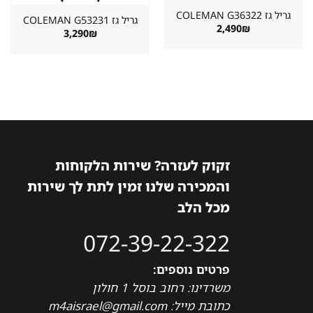
גריל גז ⁦COLEMAN G36322⁩
גריל גז ⁦COLEMAN G53231⁩
2,490
₪
3,290
₪
זקוק לעזרה? שירות הלקוחות
והמכירה שלנו זמין לתת לך שירות
מכל הלב
072-39-22-322
פרטים נוספים:
משרדינו: רחוב בוסל 1 חולון
כתובת מייל: m4aisrael@gmail.com