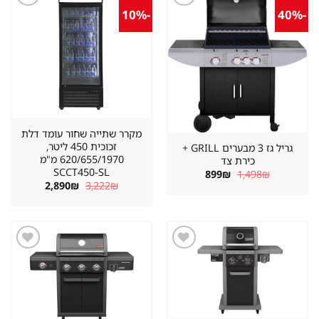
-10%
-40%
שמור
שמור
מוצר
מוצר
במועדפים
במועדפים
מקרר שתייה שחור עומד דלת
זכוכית 450 ליטר,
גריל גז 3 מבערים GRILL +
620/655/1970 מ"מ
כירת צד
SCCT450-SL
המחיר
המחיר
899
₪
1,498
₪
המקורי
הנוכחי
המחיר
המחיר
2,890
₪
3,222
₪
היה:
הוא:
המקורי
הנוכחי
899₪.
1,498₪.
היה:
הוא:
2,890₪.
3,222₪.
שמור
שמור
מוצר
מוצר
במועדפים
במועדפים