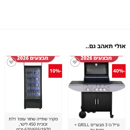
אולי תאהב גם..
-10%
-40%
שמור
שמור
מוצר
מוצר
במועדפים
במועדפים
מקרר שתייה שחור עומד דלת
זכוכית 450 ליטר,
גריל גז 3 מבערים GRILL +
620/655/1970 מ"מ
כירת צד