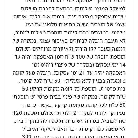
המשלוח וזמן האספקה יכול להשתנות בהתאם
למשקל המוצר ושליחתו בהתאם לחברת השילוח.
שירות אספקה מהירה יינתן בימים א-ה בלבד. איסוף
עצמי של מוצרים יעשה בתיאום טלפוני עם נציג
טלפוני. במוצרים בהם קיימת תוספת משלוח למחיר,
לא תיגבה הובלה לבוחרים באיסוף עצמי. במקרה של
הזמנה מעבר לקו הירוק ולאיזורים מרוחקים תשולם
תוספת הובלה של 100 ש"ח וזמן האספקה יהיה עד
14 ימי עסקים (במקרה של מוצרי ריהוט זמן
האספקה יהיה עד 21 ימי עסקים). הובלה מעל קומה
3 ומעלה בבניין ללא מעלית – 50 ש"ח לכל קומה.
בית פרטי יש תוספת כל קומה מקומת קרקע 50
ש"ח לקומה. במקרה של פינוי בבית פרטי יש תוספת
50 ש"ח לכל קומה מקומת קרקע. כאשר יש צורך
בפירוק דלתות למקרר 2 דלתות תשולם תוספת 120
שח למוביל. במידה ויש מדרגות ספירלה בתוך הבית,
לא משנה כמה קומות – בהתאם לשיקול המוביל
ותנאי המקום. היפוך דלתות במקררים – עד 300