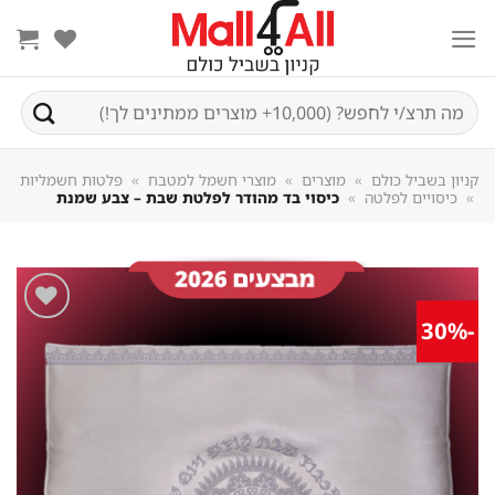
Sk
conte
חיפוש
עבור:
קניון בשביל כולם
»
מוצרים
»
מוצרי חשמל למטבח
»
פלטות חשמליות
»
כיסויים לפלטה
»
כיסוי בד מהודר לפלטת שבת – צבע שמנת
-30%
שמור
מוצר
במועדפים