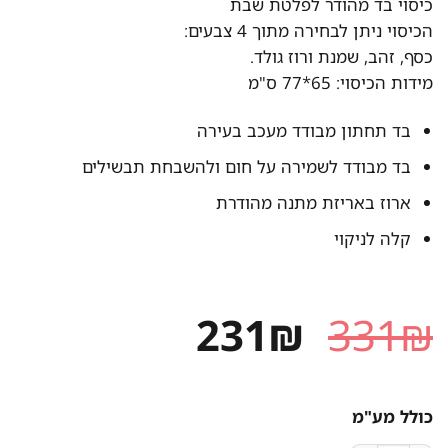
כיסוי בד מהודר לפלטת שבת
הכיסוי ניתן לבחירה מתוך 4 צבעים:
כסף, זהב, שמנת ורוז גולד.
מידות הכיסוי: 65*77 ס"מ
בד תחתון מבודד מעכב בעירה
בד מבודד לשמירה על חום ולהשבחת תבשילים
ארוז באריזת מתנה מהודרת
קלה לניקוי
המחיר
המחיר
231
₪
331
₪
המקורי
הנוכחי
היה:
הוא:
כולל מע"מ