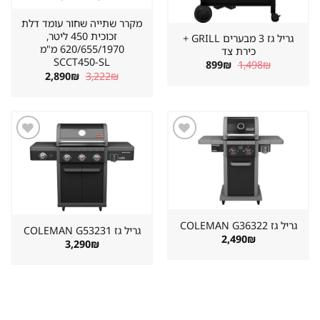
מקרר שתייה שחור עומד דלת
זכוכית 450 ליטר,
גריל גז 3 מבערים GRILL +
620/655/1970 מ"מ
כירת צד
SCCT450-SL
המחיר
המחיר
899
₪
1,498
₪
המקורי
הנוכחי
המחיר
המחיר
2,890
₪
3,222
₪
היה:
הוא:
המקורי
הנוכחי
899₪.
1,498₪.
היה:
הוא:
2,890₪.
3,222₪.
שמור
שמור
מוצר
מוצר
במועדפים
במועדפים
גריל גז ⁦COLEMAN G36322⁩
גריל גז ⁦COLEMAN G53231⁩
2,490
₪
3,290
₪