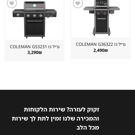
שמור
שמור
מוצר
מוצר
במועדפים
במועדפים
גריל גז ⁦COLEMAN G36322⁩
גריל גז ⁦COLEMAN G53231⁩
2,490
₪
3,290
₪
זקוק לעזרה? שירות הלקוחות
והמכירה שלנו זמין לתת לך שירות
מכל הלב