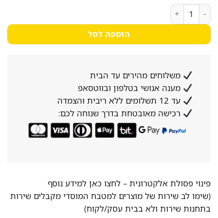
1,079₪.
1,499₪.
כמות של כיריים אינדוקציה - 58 ס"מ Normande ND-6555
הוספה לסל
משלוחים מהירים עד הבית
מענה אנושי בטלפון ובווטסאפ
עד 12 תשלומים ללא ריבית והצמדה
רכישה מאובטחת בדרך שנוחה לכם:
פינוי פסולת אלקטרונית –
לחצו כאן למידע נוסף
(שימו לב שירות של מוצרים למטבח המוסדי מקבלים שירות
בתחנות שירות ולא בבית עסק/לקוח)