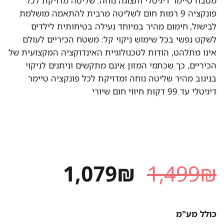
מטבח טיימר דיגיטלי ותצוגה נוחה: שליטה מדויקת לכל
פונקציה 9 רמות חום לשליטה מרבית להתאמה מושלמת
לבישול, חימום מהיר במיוחד נעילה בטיחותית לילדים
לשקט נפשי בכל שימוש ניקוי קל: משטח הכיריים לעולם
אינו מתלהט, הודות לטכנולוגיית האינדוקציה המקצועית של
הכיריים, כך שכתמי המזון אינם מתקשים וניתנים לניקוי
בניגוב מהיר שליטה נוחה ומדויקת לכל פונקציה טיימר
דיגיטלי עד 99 דקות חיווי חום שיורי
המחיר
המחיר
1,079
₪
1,499
₪
המקורי
הנוכחי
היה:
הוא:
כולל מע"מ