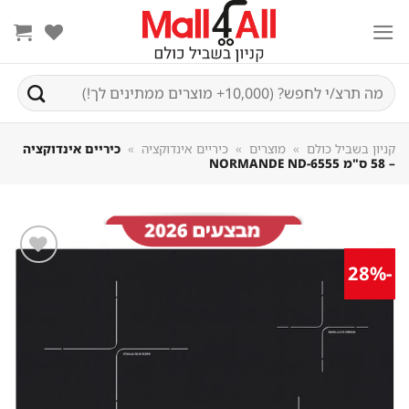
Sk
conte
חיפוש
עבור:
קניון בשביל כולם
»
מוצרים
»
כיריים אינדוקציה
»
כיריים אינדוקציה
– 58 ס"מ NORMANDE ND-6555
-28%
שמור
מוצר
במועדפים