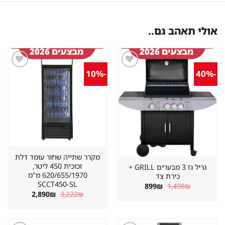
אולי תאהב גם..
-10%
-40%
שמור
שמור
מוצר
מוצר
במועדפים
במועדפים
מקרר שתייה שחור עומד דלת
זכוכית 450 ליטר,
גריל גז 3 מבערים GRILL +
620/655/1970 מ"מ
כירת צד
SCCT450-SL
המחיר
המחיר
899
₪
1,498
₪
המקורי
הנוכחי
המחיר
המחיר
2,890
₪
3,222
₪
היה:
הוא:
המקורי
הנוכחי
899₪.
1,498₪.
היה:
הוא:
2,890₪.
3,222₪.