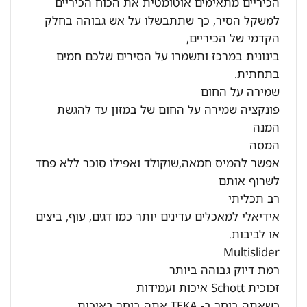
הכיריים מתאימים אוטומטית את הכוח הכיריים
למשקל הסיר, כך שתתבשלו על אש גבוהה בחלק
הקדמי של הכיריים,
בינונית במרכז ותשמרו על הסירים שלכם חמים
בתחתית.
שמירה על החום
פונקציה שמירה על החום של במזון עד להגשת
המנה
המסה
אפשר להמיס חמאה,שוקולד ואפילו סוכר ללא פחד
לשרוף אותם
רב תכליתי
אידיאלי למאכלים עדינים יותר כמו דגים, עוף, ביצים
או לביבות.
Multislider
רמת דיוק גבוהה ביותר
זכוכית Schott איכות ועמידות
כשאתה בוחר ב- TEKA אתה בוחר באיכות.