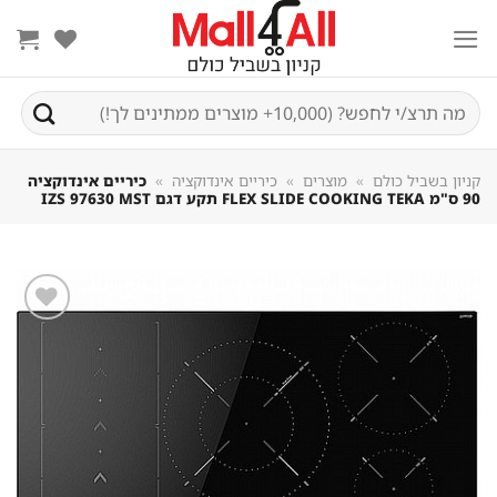
Sk
conte
חיפוש
עבור:
קניון בשביל כולם
»
מוצרים
»
כיריים אינדוקציה
»
כיריים אינדוקציה
90 ס"מ FLEX SLIDE COOKING TEKA תקע דגם IZS 97630 MST
שמור
מוצר
במועדפים