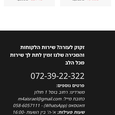
המקורי
הנוכחי
המקורי
הנוכחי
היה:
הוא:
היה:
הוא:
4,595₪.
5,974₪.
5,929₪.
7,708₪.
זקוק לעזרה? שירות הלקוחות
והמכירה שלנו זמין לתת לך שירות
מכל הלב
072-39-22-322
פרטים נוספים:
משרדינו: רחוב בוסל 1 חולון
כתובת מייל: m4aisrael@gmail.com
וואטסאפ (WhatsApp) - 058-6057111
שעות פעילות:
א'-ה' בין השעות 16:00-