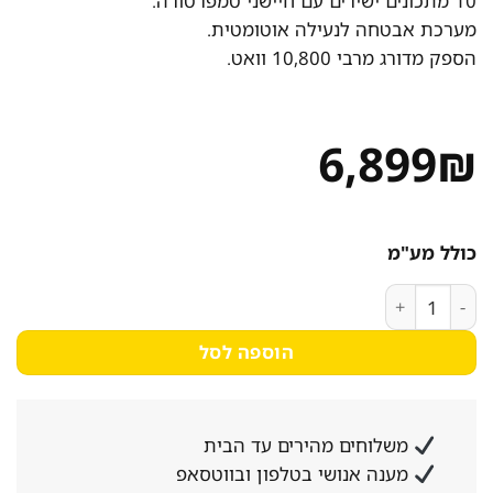
10 מתכונים ישירים עם חיישני טמפרטורה.
מערכת אבטחה לנעילה אוטומטית.
הספק מדורג מרבי 10,800 וואט.
6,899
₪
כולל מע"מ
כמות של כיריים אינדוקציה 90 ס"מ FLEX SLIDE COOKING TEKA תקע דגם IZS 97630 MST
הוספה לסל
משלוחים מהירים עד הבית
מענה אנושי בטלפון ובווטסאפ