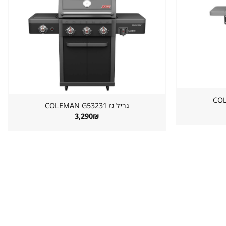
שמור
שמור
מוצר
מוצר
במועדפים
במועדפים
גריל גז ⁦COLEMAN G53231⁩
3,290
₪