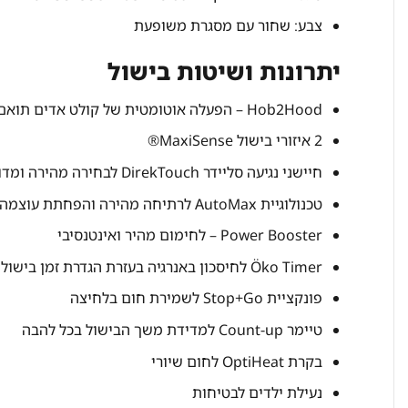
צבע: שחור עם מסגרת משופעת
יתרונות ושיטות בישול
Hob2Hood – הפעלה אוטומטית של קולט אדים תואם
2 איזורי בישול MaxiSense®
חיישני נגיעה סליידר DirekTouch לבחירה מהירה ומדויקת
טכנולוגיית AutoMax לרתיחה מהירה והפחתת עוצמה אוטומטית
Power Booster – לחימום מהיר ואינטנסיבי
Öko Timer לחיסכון באנרגיה בעזרת הגדרת זמן בישול מראש
פונקציית Stop+Go לשמירת חום בלחיצה
טיימר Count-up למדידת משך הבישול בכל להבה
בקרת OptiHeat לחום שיורי
נעילת ילדים לבטיחות