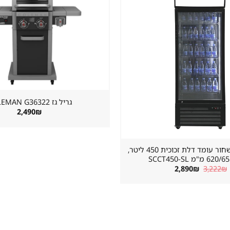
שמור
מוצר
במועדפים
גריל גז ⁦COLEMAN G36322⁩
2,490
₪
מקרר שתייה שחור עומד דלת זכוכית 450 ליטר,
"מ SCCT450-SL
המחיר
המחיר
2,890
₪
3,222
₪
המקורי
הנוכחי
היה:
הוא:
2,890₪.
3,222₪.