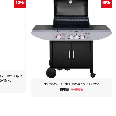
-10%
-40%
שמור
מוצר
במועדפים
620/655/1970 מ
גריל גז 3 מבערים GRILL + כירת צד
המחיר
המחיר
899
₪
1,498
₪
המקורי
הנוכחי
היה:
הוא:
899₪.
1,498₪.