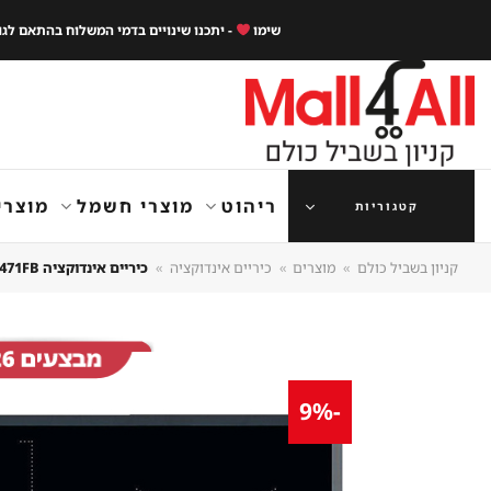
Ski
שימו
- יתכנו שינויים בדמי המשלוח בהתאם לג
t
conten
ריהוט
מוצרי חשמל
מוצרי
קטגוריות
קניון בשביל כולם
»
מוצרים
»
כיריים אינדוקציה
»
כיריים אינדוקציה AEG IKE64471FB עם מסגרת שחורה 60 ס"מ – שנה אחריות
-9%