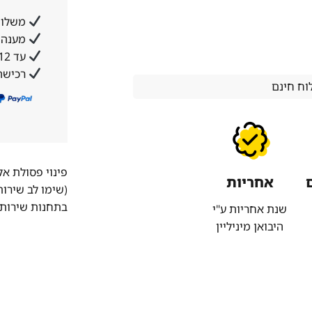
משלוח
מענה א
עד 12 תשלומים ללא ריבית והצמדה
רכישה
ח חינם
פינוי פסולת א
אחריות
(שימו לב שירו
בתחנות שירות 
שנת אחריות ע"י
היבואן מיניליין