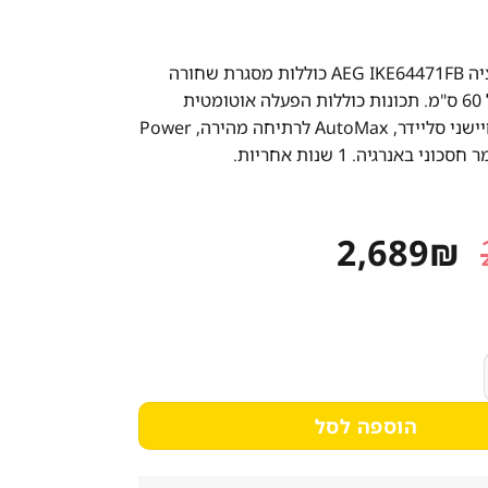
כיריים אינדוקציה AEG IKE64471FB כוללות מסגרת שחורה
משופעת בגודל 60 ס"מ. תכונות כוללות הפעלה אוטומטית
לקולט אדים, חיישני סליידר, AutoMax לרתיחה מהירה, Power
המחיר
המחיר
2,689
₪
המקורי
הנוכחי
היה:
הוא:
2,689₪.
2,959₪.
AEG עם מסגרת שחורה 60 ס"מ - שנה אחריות
הוספה לסל