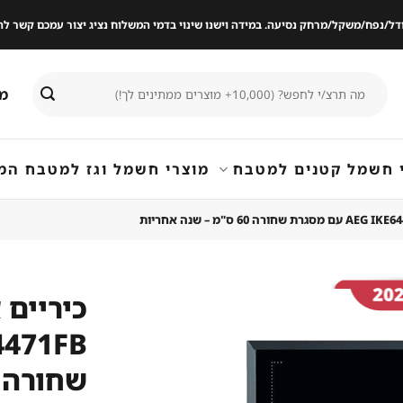
ודל/נפח/משקל/מרחק נסיעה. במידה וישנו שינוי בדמי המשלוח נציג יצור עמכם קשר
חיפוש
מי
עבור:
 חשמל קטנים למטבח
מוצרי חשמל וגז למטבח המ
שמור
מוצר
שחורה 60 ס"מ – שנה אחריו
במועדפים