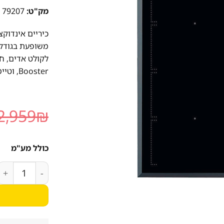
מק"ט:
79207
Booster, וטיימר חסכוני באנרגיה. 1 שנות אחריות.
2,959
₪
כולל מע"מ
כמות של כיריים אינדוקציה  IKE64471FB