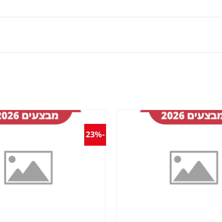
-23%
שמור
מוצר
במועדפים