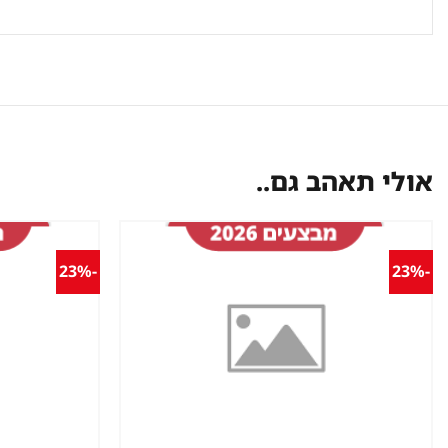
אולי תאהב גם..
-23%
-23%
שמור
מוצר
במועדפים