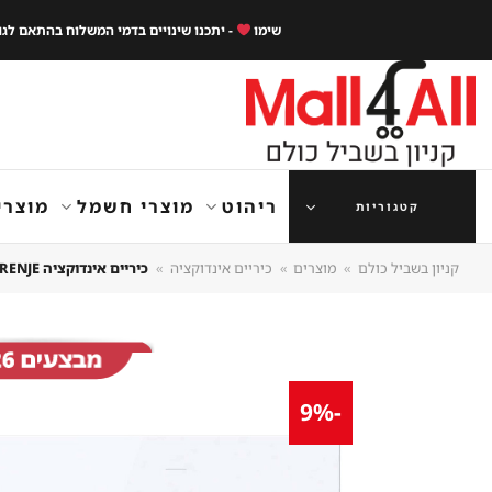
Ski
שימו
- יתכנו שינויים בדמי המשלוח בהתאם לג
t
conten
ריהוט
מוצרי חשמל
מוצרי
קטגוריות
קניון בשביל כולם
»
מוצרים
»
כיריים אינדוקציה
»
כיריים אינדוקציה GORENJE דגם IT640WSC עם פונקציית POWERBOOST הידועה
-9%