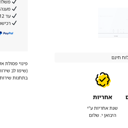
משלוח
מענה א
עד 12 תשלומים ללא ריבית והצמדה
רכישה
ח חינם
פינוי פסולת א
(שימו לב שירו
בתחנות שירות 
אחריות
שנת אחריות ע"י
היבואן י. שלום