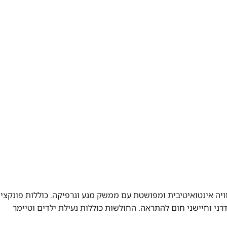
ה של גורניה מדגם IT640WSC מציעות חוויה אינטואיטיבית ומפושטת עם ממשק מגע וגרפיקה. כוללות פונקצ
ה מודרני וחיישני חום להתראה. החולשות כוללות נעילת ילדים וטיימר