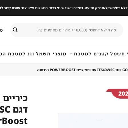
ודל/נפח/משקל/מרחק נסיעה. במידה וישנו שינוי בדמי המשלוח נציג יצור עמכם קשר
חיפוש
מי
עבור:
 חשמל קטנים למטבח
מוצרי חשמל וגז למטבח המ
שמור
מוצר
owerBoost
במועדפים