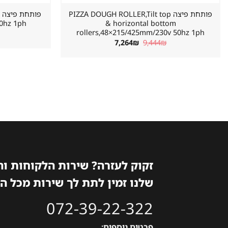
פותחת פיצה PIZZA DOUGH ROLLER,Tilt top
פ
50hz 1ph
& horizontal bottom
rollers,48×215/425mm/230v 50hz 1ph
המחיר
המחיר
7,264
₪
9,444
₪
המקורי
הנוכחי
היה:
הוא:
7,264₪.
9,444₪.
זקוק לעזרה? שירות הלקוחות ו
שלנו זמין לתת לך שירות מכל ה
072-39-22-322
פרטים נוספים: