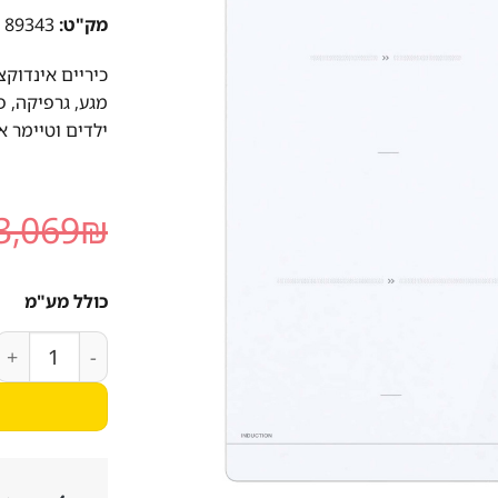
מק"ט:
89343
ילדים וטיימר א
3,069
₪
כולל מע"מ
כמות של כיריים אינדוקציה GORENJE דגם 