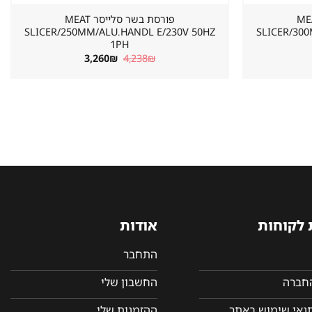
 סלייסר MEAT
פורסת בשר סלייסר MEAT
SLICER/250MM/ALU.HANDL E/230V 50HZ
SLICER/30
1PH
מחיר
המחיר
המחיר
3,260
₪
4,238
₪
וכחי
המקורי
הנוכחי
א:
היה:
הוא:
3,260₪.
4,238₪.
4,595
 לקוחות
אודות
התחבר
החברה
החשבון שלי
תנאי שימוש באתר
ההזמנות שלי