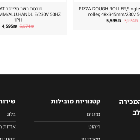
ותחת פיצה PIZZA DOUGH ROLLER,Single
פורסת בשר
0MM/ALU.HANDL E/230V 50HZ
roller, 48x345mm/230v 
1PH
המחיר
המחיר
5,595
₪
7,274
₪
המקורי
הנוכחי
המחיר
ה
4,595
₪
5,974
₪
היה:
הוא:
המקורי
הנ
5,595₪.
7,274₪.
היה:
הו
₪.
5,974₪.
המכירה
קטגוריות מובילות
שירות
לב
מזגנים
בלוג
ריהוט
אודות 
מקררי יין
תקנון ו