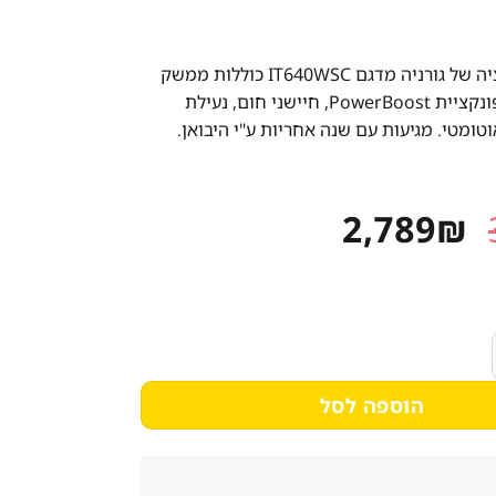
כיריים אינדוקציה של גורניה מדגם IT640WSC כוללות ממשק
מגע, גרפיקה, פונקציית PowerBoost, חיישני חום, נעילת
וטומטי. מגיעות עם שנה אחריות ע"י היבואן.
המחיר
המחיר
2,789
₪
המקורי
הנוכחי
היה:
הוא:
2,789₪.
3,069₪.
IT640WSC עם פונקציית PowerBoost הידועה
הוספה לסל