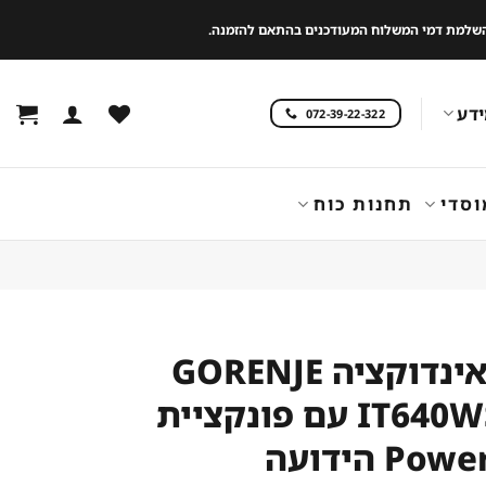
 להשלמת דמי המשלוח המעודכנים בהתאם להזמנה.
דע
072-39-22-322
וסדי
תחנות כוח
כיריים אינדוקציה GORENJE
דגם IT640WSC עם פונקציית
P הידועה