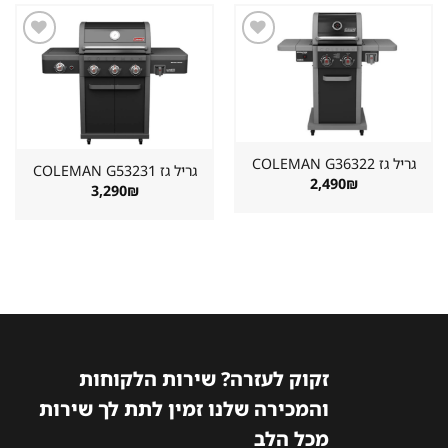
שמור
שמור
מוצר
מוצר
במועדפים
במועדפים
גריל גז ⁦COLEMAN G36322⁩
גריל גז ⁦COLEMAN G53231⁩
2,490
₪
3,290
₪
זקוק לעזרה? שירות הלקוחות
והמכירה שלנו זמין לתת לך שירות
מכל הלב