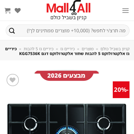
Sk
conte
חיפוש
עבור:
קניון בשביל כולם
»
מוצרים
»
כיריים גז
»
כיריים גז 5 להבות
»
כיריים
גז אלקטרולוקס 5 להבות שחור אלקטרולוקס דגם KGG7536K
-20%
שמור
מוצר
במועדפים