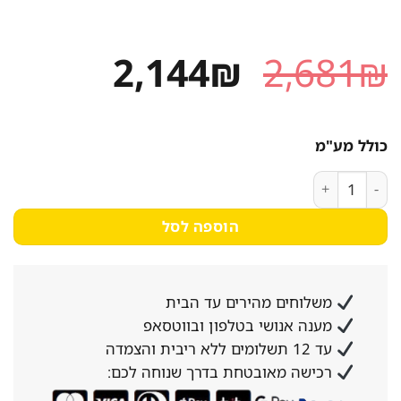
המחיר
המחיר
2,144
₪
2,681
₪
המקורי
הנוכחי
היה:
הוא:
כולל מע"מ
2,144₪.
2,681₪.
כמות של כיריים גז אלקטרולוקס 5 להבות שחור אלקטרולוקס דגם KGG7536K
הוספה לסל
משלוחים מהירים עד הבית
מענה אנושי בטלפון ובווטסאפ
עד 12 תשלומים ללא ריבית והצמדה
רכישה מאובטחת בדרך שנוחה לכם: