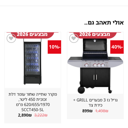
אולי תאהב גם..
-10%
-40%
שמור
שמור
מוצר
מוצר
במועדפים
במועדפים
מקרר שתייה שחור עומד דלת
זכוכית 450 ליטר,
גריל גז 3 מבערים GRILL +
620/655/1970 מ"מ
כירת צד
SCCT450-SL
המחיר
המחיר
899
₪
1,498
₪
המקורי
הנוכחי
המחיר
המחיר
2,890
₪
3,222
₪
היה:
הוא:
המקורי
הנוכחי
899₪.
1,498₪.
היה:
הוא:
2,890₪.
3,222₪.